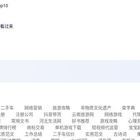
p10
的看过来
二手车
网络营销
旅游攻略
非物质文化遗产
查字典
注册
注册公司
抖音带货
云南旅游网
网络游戏
代
程
常用文书
河北生活网
好书推荐
游戏攻略
心理
牌排行榜
商标交易
单机游戏下载
短视频代运营
宝宝
优质范文
工作总结
二手车估价
实用范文
古诗词