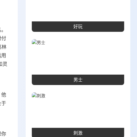
好玩
名。
对付
巡林
运用
和灵
男士
，他
处于
果你
刺激