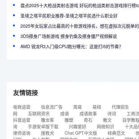
盘点2025十大枪战类射击游戏 好玩的枪战类射击游戏排行榜to
圣境之塔平民职业推荐-圣境之塔平民选什么职业好
2025年女玩家占比最高的十款游戏排名，想在虚拟次元脱单
3DS擦身广场新游戏 擦身钓鱼及擦身僵尸视频解说
AMD 锐龙R3入门级CPU跑分曝光：这是打i5的节奏？
友情链接
电商运营
信息流广告
周易
易经
代理招生
网
互联网资讯
成语
成语故事
诗词
工商
抖音运营
雕龙客
雕塑
奇石
散文
自学教
询
手游安卓版下载
兴趣爱好
网络知识
十大品
律师咨询
搜救犬
Chat GPT中文版
经典范文