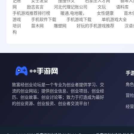
记账
女士发型
搜搜作文
石家庄人才网
钢琴入
网
励志名言
河北代理记账公司
文玩
语料库
手机游戏推荐排行榜
暖通,电地暖，
女性健康
苗木
游戏
手机软件下载
手机游戏下载
单机游戏大全
培训
苗木网
雕塑网
好玩的手机游戏推荐
汉语
构
手
角色
致富经创业论坛是一个专业为创业者提供学习、交
流的创业网站；提供创业信息、创业项目、创业经
冒险
历、创业故事、创业讨论等；致力于打造成为最好
的创业资源、创业投资、创业者交流平台！
经营