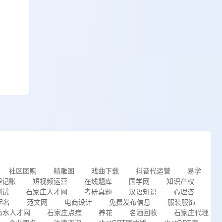
社区团购
精雕图
戏曲下载
抖音代运营
易学
理记账
短视频运营
在线题库
国学网
知识产权
测试
石家庄人才网
考研真题
汉语知识
心理咨
起名
范文网
电商设计
免费发布信息
服装服饰
衡水人才网
石家庄点痣
养花
名酒回收
石家庄代理