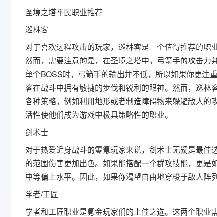
圣境之塔平民职业推荐
巡林客
对于喜欢远程攻击的玩家，巡林客是一个值得推荐的职
然而，需要注意的是，在圣境之塔中，弓箭手的攻击力
单个BOSS时，弓箭手的输出并不低，所以如果你更注
客在战斗中拥有敏捷的步伐和锐利的眼神。然而，巡林
各种策略，例如利用地形或者制造障碍物来躲避敌人的攻
活性使他们成为游戏中极具策略性的职业。
剑术士
对于热爱近身战斗的零氪玩家来说，剑术士无疑是最佳
的范围伤害更加出色。如果能搭配一个群攻技能，更是
中等偏上水平。因此，如果你渴望自由地穿梭于敌人阵
学者/工匠
学者和工匠职业是氪金玩家们的上佳之选。这两个职业