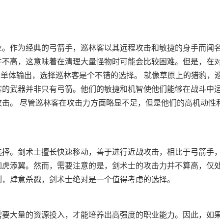
业。作为经典的弓箭手，巡林客以其远程攻击和敏捷的身手而闻
并不高，这意味着在清理大量怪物时可能会比较困难。但是，在
重单体输出，选择巡林客是个不错的选择。 就像草原上的猎豹，
客的武器并非只有弓箭。他们的敏捷和机智使他们能够在战斗中
击。 尽管巡林客在攻击力方面略显不足，但是他们的高机动性
选择。剑术士擅长快速移动，善于进行近战攻击，相比于弓箭手
如虎添翼。然而，需要注意的是，剑术士的攻击力并不算高，仅
列，肆意杀戮，剑术士绝对是一个值得考虑的选择。
需要大量的资源投入，才能培养出高强度的职业能力。因此，如