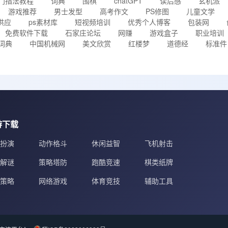
门指法教程
词典
围棋
chatGPT
读后感
玄机派
游戏推荐
男士发型
高考作文
PS修图
儿童文学
供应
ps素材库
短视频培训
优秀个人博客
包装网
免费软件下载
石家庄论坛
网赚
游戏盒子
职业培训
词典
中国机械网
美文欣赏
红楼梦
道德经
标准件
游下载
扮演
动作格斗
休闲益智
飞机射击
解谜
策略塔防
跑酷竞速
棋类纸牌
策略
网络游戏
体育竞技
辅助工具