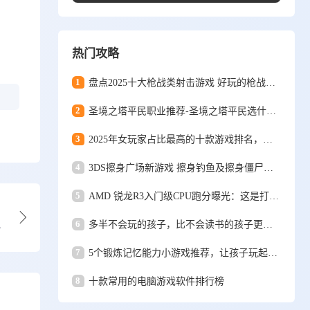
热门攻略
1
盘点2025十大枪战类射击游戏 好玩的枪战类射击游戏排行榜top10
2
圣境之塔平民职业推荐-圣境之塔平民选什么职业好
3
2025年女玩家占比最高的十款游戏排名，想在虚拟次元脱单的看过来
4
3DS擦身广场新游戏 擦身钓鱼及擦身僵尸视频解说
5
AMD 锐龙R3入门级CPU跑分曝光：这是打i5的节奏？
榜
6
多半不会玩的孩子，比不会读书的孩子更可怕，会玩将来更优秀！
7
5个锻炼记忆能力小游戏推荐，让孩子玩起来！
8
十款常用的电脑游戏软件排行榜