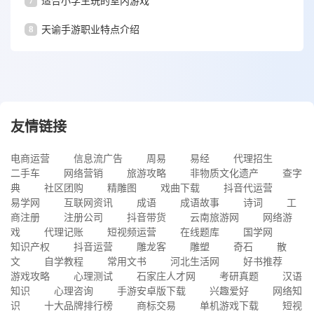
7
适合小学生玩的室内游戏
8
天谕手游职业特点介绍
友情链接
电商运营
信息流广告
周易
易经
代理招生
二手车
网络营销
旅游攻略
非物质文化遗产
查字
典
社区团购
精雕图
戏曲下载
抖音代运营
易学网
互联网资讯
成语
成语故事
诗词
工
商注册
注册公司
抖音带货
云南旅游网
网络游
戏
代理记账
短视频运营
在线题库
国学网
知识产权
抖音运营
雕龙客
雕塑
奇石
散
文
自学教程
常用文书
河北生活网
好书推荐
游戏攻略
心理测试
石家庄人才网
考研真题
汉语
知识
心理咨询
手游安卓版下载
兴趣爱好
网络知
识
十大品牌排行榜
商标交易
单机游戏下载
短视