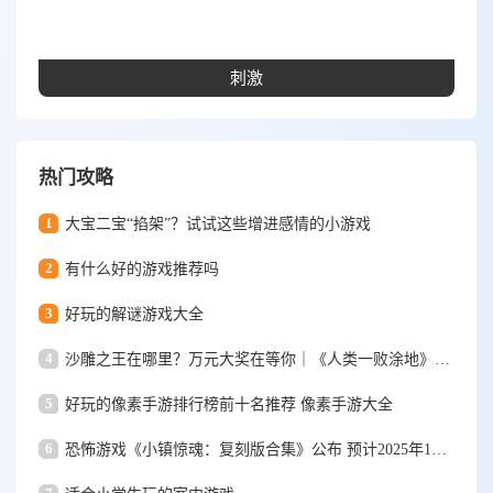
刺激
热门攻略
1
大宝二宝“掐架”？试试这些增进感情的小游戏
2
有什么好的游戏推荐吗
3
好玩的解谜游戏大全
4
沙雕之王在哪里？万元大奖在等你｜《人类一败涂地》手游视频大赛
5
好玩的像素手游排行榜前十名推荐 像素手游大全
6
恐怖游戏《小镇惊魂：复刻版合集》公布 预计2025年1月15日发售