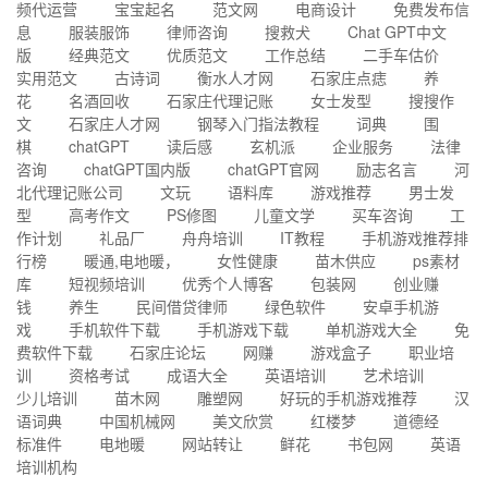
频代运营
宝宝起名
范文网
电商设计
免费发布信
息
服装服饰
律师咨询
搜救犬
Chat GPT中文
版
经典范文
优质范文
工作总结
二手车估价
实用范文
古诗词
衡水人才网
石家庄点痣
养
花
名酒回收
石家庄代理记账
女士发型
搜搜作
文
石家庄人才网
钢琴入门指法教程
词典
围
棋
chatGPT
读后感
玄机派
企业服务
法律
咨询
chatGPT国内版
chatGPT官网
励志名言
河
北代理记账公司
文玩
语料库
游戏推荐
男士发
型
高考作文
PS修图
儿童文学
买车咨询
工
作计划
礼品厂
舟舟培训
IT教程
手机游戏推荐排
行榜
暖通,电地暖，
女性健康
苗木供应
ps素材
库
短视频培训
优秀个人博客
包装网
创业赚
钱
养生
民间借贷律师
绿色软件
安卓手机游
戏
手机软件下载
手机游戏下载
单机游戏大全
免
费软件下载
石家庄论坛
网赚
游戏盒子
职业培
训
资格考试
成语大全
英语培训
艺术培训
少儿培训
苗木网
雕塑网
好玩的手机游戏推荐
汉
语词典
中国机械网
美文欣赏
红楼梦
道德经
标准件
电地暖
网站转让
鲜花
书包网
英语
培训机构