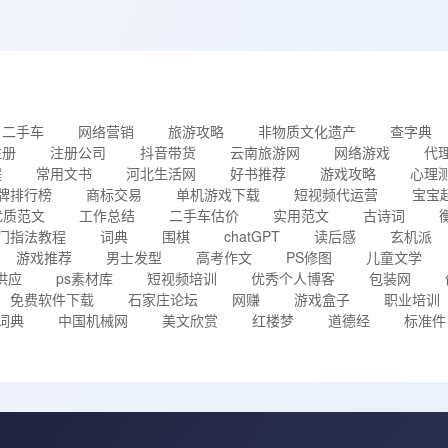
二手车
网络营销
旅游攻略
非物质文化遗产
查字典
注册
注册公司
抖音带货
云南旅游网
网络游戏
代
程
常用文书
河北生活网
好书推荐
游戏攻略
心理
牌排行榜
商标交易
单机游戏下载
短视频代运营
宝宝
优质范文
工作总结
二手车估价
实用范文
古诗词
门指法教程
词典
围棋
chatGPT
读后感
玄机派
游戏推荐
男士发型
高考作文
PS修图
儿童文学
供应
ps素材库
短视频培训
优秀个人博客
包装网
免费软件下载
石家庄论坛
网赚
游戏盒子
职业培训
词典
中国机械网
美文欣赏
红楼梦
道德经
标准件