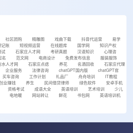
社区团购
精雕图
戏曲下载
抖音代运营
易学
理记账
短视频运营
在线题库
国学网
知识产权
测试
石家庄人才网
考研真题
汉语知识
心理咨
起名
范文网
电商设计
免费发布信息
服装服饰
衡水人才网
石家庄点痣
养花
名酒回收
石家庄代理
企业服务
法律咨询
chatGPT国内版
chatGPT官
买车咨询
工作计划
礼品厂
舟舟培训
IT教程
创业赚钱
养生
民间借贷律师
绿色软件
安卓手机
资格考试
成语大全
英语培训
艺术培训
少儿
电地暖
网站转让
鲜花
书包网
英语培训机