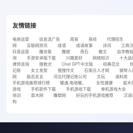
友情链接
电商运营
信息流广告
周易
易经
代理招生
网
互联网资讯
成语
成语故事
诗词
工商
抖音运营
雕龙客
雕塑
奇石
散文
自学教
询
手游安卓版下载
兴趣爱好
网络知识
十大品
律师咨询
搜救犬
Chat GPT中文版
经典范文
记账
女士发型
搜搜作文
石家庄人才网
钢琴入
网
励志名言
河北代理记账公司
文玩
语料库
手机游戏推荐排行榜
暖通,电地暖，
女性健康
苗木
游戏
手机软件下载
手机游戏下载
单机游戏大全
培训
苗木网
雕塑网
好玩的手机游戏推荐
汉语
构