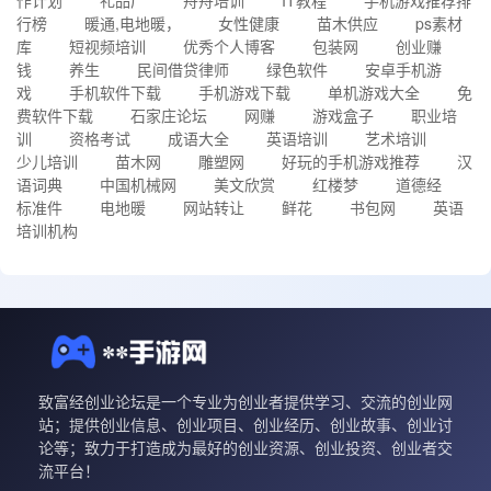
作计划
礼品厂
舟舟培训
IT教程
手机游戏推荐排
行榜
暖通,电地暖，
女性健康
苗木供应
ps素材
库
短视频培训
优秀个人博客
包装网
创业赚
钱
养生
民间借贷律师
绿色软件
安卓手机游
戏
手机软件下载
手机游戏下载
单机游戏大全
免
费软件下载
石家庄论坛
网赚
游戏盒子
职业培
训
资格考试
成语大全
英语培训
艺术培训
少儿培训
苗木网
雕塑网
好玩的手机游戏推荐
汉
语词典
中国机械网
美文欣赏
红楼梦
道德经
标准件
电地暖
网站转让
鲜花
书包网
英语
培训机构
致富经创业论坛是一个专业为创业者提供学习、交流的创业网
站；提供创业信息、创业项目、创业经历、创业故事、创业讨
论等；致力于打造成为最好的创业资源、创业投资、创业者交
流平台！