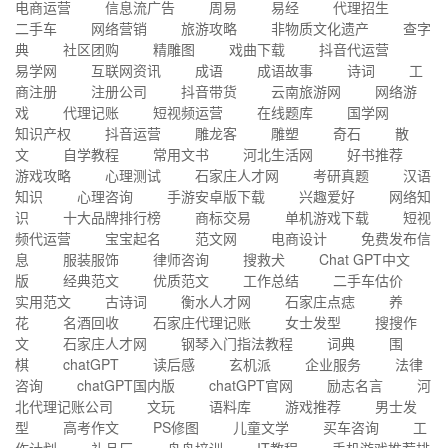
电商运营
信息流广告
周易
易经
代理招生
二手车
网络营销
旅游攻略
非物质文化遗产
查字
典
社区团购
精雕图
戏曲下载
抖音代运营
易学网
互联网资讯
成语
成语故事
诗词
工
商注册
注册公司
抖音带货
云南旅游网
网络游
戏
代理记账
短视频运营
在线题库
国学网
知识产权
抖音运营
雕龙客
雕塑
奇石
散
文
自学教程
常用文书
河北生活网
好书推荐
游戏攻略
心理测试
石家庄人才网
考研真题
汉语
知识
心理咨询
手游安卓版下载
兴趣爱好
网络知
识
十大品牌排行榜
商标交易
单机游戏下载
短视
频代运营
宝宝起名
范文网
电商设计
免费发布信
息
服装服饰
律师咨询
搜救犬
Chat GPT中文
版
经典范文
优质范文
工作总结
二手车估价
实用范文
古诗词
衡水人才网
石家庄点痣
养
花
名酒回收
石家庄代理记账
女士发型
搜搜作
文
石家庄人才网
钢琴入门指法教程
词典
围
棋
chatGPT
读后感
玄机派
企业服务
法律
咨询
chatGPT国内版
chatGPT官网
励志名言
河
北代理记账公司
文玩
语料库
游戏推荐
男士发
型
高考作文
PS修图
儿童文学
买车咨询
工