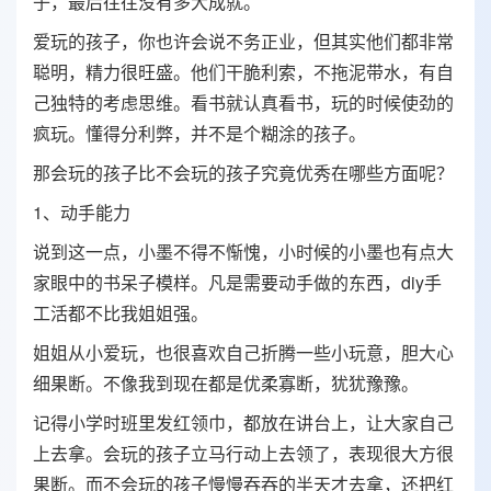
子，最后往往没有多大成就。
爱玩的孩子，你也许会说不务正业，但其实他们都非常
聪明，精力很旺盛。他们干脆利索，不拖泥带水，有自
己独特的考虑思维。看书就认真看书，玩的时候使劲的
疯玩。懂得分利弊，并不是个糊涂的孩子。
那会玩的孩子比不会玩的孩子究竟优秀在哪些方面呢？
1、动手能力
说到这一点，小墨不得不惭愧，小时候的小墨也有点大
家眼中的书呆子模样。凡是需要动手做的东西，diy手
工活都不比我姐姐强。
姐姐从小爱玩，也很喜欢自己折腾一些小玩意，胆大心
细果断。不像我到现在都是优柔寡断，犹犹豫豫。
记得小学时班里发红领巾，都放在讲台上，让大家自己
上去拿。会玩的孩子立马行动上去领了，表现很大方很
果断。而不会玩的孩子慢慢吞吞的半天才去拿，还把红