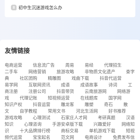
8
初中生沉迷游戏怎么办
友情链接
电商运营
信息流广告
周易
易经
代理招生
二手车
网络营销
旅游攻略
非物质文化遗产
查字
典
社区团购
精雕图
戏曲下载
抖音代运营
易学网
互联网资讯
成语
成语故事
诗词
工
商注册
注册公司
抖音带货
云南旅游网
网络游
戏
代理记账
短视频运营
在线题库
国学网
知识产权
抖音运营
雕龙客
雕塑
奇石
散
文
自学教程
常用文书
河北生活网
好书推荐
游戏攻略
心理测试
石家庄人才网
考研真题
汉语
知识
心理咨询
手游安卓版下载
兴趣爱好
网络知
识
十大品牌排行榜
商标交易
单机游戏下载
短视
频代运营
宝宝起名
范文网
电商设计
免费发布信