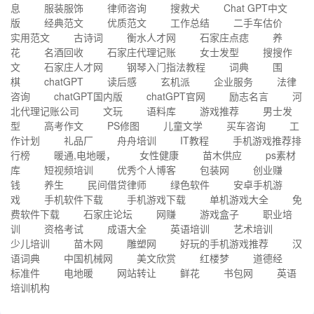
息
服装服饰
律师咨询
搜救犬
Chat GPT中文
版
经典范文
优质范文
工作总结
二手车估价
实用范文
古诗词
衡水人才网
石家庄点痣
养
花
名酒回收
石家庄代理记账
女士发型
搜搜作
文
石家庄人才网
钢琴入门指法教程
词典
围
棋
chatGPT
读后感
玄机派
企业服务
法律
咨询
chatGPT国内版
chatGPT官网
励志名言
河
北代理记账公司
文玩
语料库
游戏推荐
男士发
型
高考作文
PS修图
儿童文学
买车咨询
工
作计划
礼品厂
舟舟培训
IT教程
手机游戏推荐排
行榜
暖通,电地暖，
女性健康
苗木供应
ps素材
库
短视频培训
优秀个人博客
包装网
创业赚
钱
养生
民间借贷律师
绿色软件
安卓手机游
戏
手机软件下载
手机游戏下载
单机游戏大全
免
费软件下载
石家庄论坛
网赚
游戏盒子
职业培
训
资格考试
成语大全
英语培训
艺术培训
少儿培训
苗木网
雕塑网
好玩的手机游戏推荐
汉
语词典
中国机械网
美文欣赏
红楼梦
道德经
标准件
电地暖
网站转让
鲜花
书包网
英语
培训机构