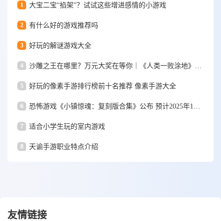
1
大宝二宝“掐架”？试试这些增进感情的小游戏
2
有什么好的游戏推荐吗
3
好玩的解谜游戏大全
4
沙雕之王在哪里？万元大奖在等你｜《人类一败涂地》手游视频大赛
5
好玩的像素手游排行榜前十名推荐 像素手游大全
6
恐怖游戏《小镇惊魂：复刻版合集》公布 预计2025年1月15日发售
7
适合小学生玩的室内游戏
8
天谕手游职业特点介绍
友情链接