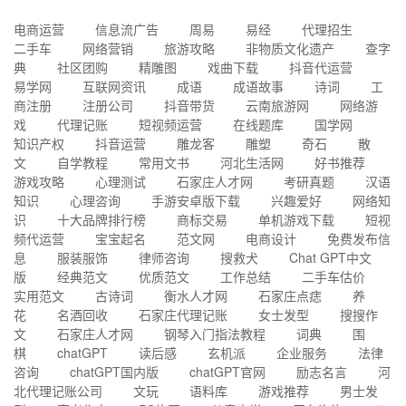
电商运营
信息流广告
周易
易经
代理招生
二手车
网络营销
旅游攻略
非物质文化遗产
查字
典
社区团购
精雕图
戏曲下载
抖音代运营
易学网
互联网资讯
成语
成语故事
诗词
工
商注册
注册公司
抖音带货
云南旅游网
网络游
戏
代理记账
短视频运营
在线题库
国学网
知识产权
抖音运营
雕龙客
雕塑
奇石
散
文
自学教程
常用文书
河北生活网
好书推荐
游戏攻略
心理测试
石家庄人才网
考研真题
汉语
知识
心理咨询
手游安卓版下载
兴趣爱好
网络知
识
十大品牌排行榜
商标交易
单机游戏下载
短视
频代运营
宝宝起名
范文网
电商设计
免费发布信
息
服装服饰
律师咨询
搜救犬
Chat GPT中文
版
经典范文
优质范文
工作总结
二手车估价
实用范文
古诗词
衡水人才网
石家庄点痣
养
花
名酒回收
石家庄代理记账
女士发型
搜搜作
文
石家庄人才网
钢琴入门指法教程
词典
围
棋
chatGPT
读后感
玄机派
企业服务
法律
咨询
chatGPT国内版
chatGPT官网
励志名言
河
北代理记账公司
文玩
语料库
游戏推荐
男士发