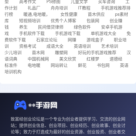
型
高考作文
PS修图
儿童文学
买车咨询
工
作计划
礼品厂
舟舟培训
IT教程
手机游戏推荐排
行榜
暖通,电地暖，
女性健康
苗木供应
ps素材
库
短视频培训
优秀个人博客
包装网
创业赚
钱
养生
民间借贷律师
绿色软件
安卓手机游
戏
手机软件下载
手机游戏下载
单机游戏大全
免
费软件下载
石家庄论坛
网赚
游戏盒子
职业培
训
资格考试
成语大全
英语培训
艺术培训
少儿培训
苗木网
雕塑网
好玩的手机游戏推荐
汉
语词典
中国机械网
美文欣赏
红楼梦
道德经
标准件
电地暖
网站转让
鲜花
书包网
英语
培训机构
致富经创业论坛是一个专业为创业者提供学习、交流的创业网
站；提供创业信息、创业项目、创业经历、创业故事、创业讨
论等；致力于打造成为最好的创业资源、创业投资、创业者交