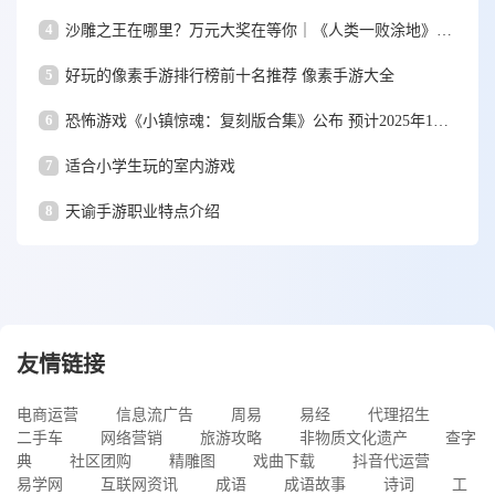
4
沙雕之王在哪里？万元大奖在等你｜《人类一败涂地》手游视频大赛
5
好玩的像素手游排行榜前十名推荐 像素手游大全
6
恐怖游戏《小镇惊魂：复刻版合集》公布 预计2025年1月15日发售
7
适合小学生玩的室内游戏
8
天谕手游职业特点介绍
友情链接
电商运营
信息流广告
周易
易经
代理招生
二手车
网络营销
旅游攻略
非物质文化遗产
查字
典
社区团购
精雕图
戏曲下载
抖音代运营
易学网
互联网资讯
成语
成语故事
诗词
工