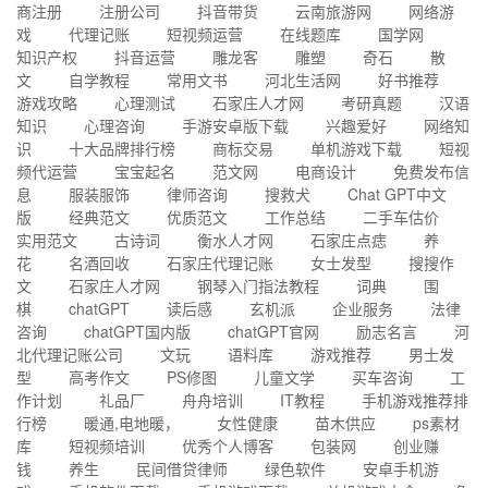
商注册
注册公司
抖音带货
云南旅游网
网络游
戏
代理记账
短视频运营
在线题库
国学网
知识产权
抖音运营
雕龙客
雕塑
奇石
散
文
自学教程
常用文书
河北生活网
好书推荐
游戏攻略
心理测试
石家庄人才网
考研真题
汉语
知识
心理咨询
手游安卓版下载
兴趣爱好
网络知
识
十大品牌排行榜
商标交易
单机游戏下载
短视
频代运营
宝宝起名
范文网
电商设计
免费发布信
息
服装服饰
律师咨询
搜救犬
Chat GPT中文
版
经典范文
优质范文
工作总结
二手车估价
实用范文
古诗词
衡水人才网
石家庄点痣
养
花
名酒回收
石家庄代理记账
女士发型
搜搜作
文
石家庄人才网
钢琴入门指法教程
词典
围
棋
chatGPT
读后感
玄机派
企业服务
法律
咨询
chatGPT国内版
chatGPT官网
励志名言
河
北代理记账公司
文玩
语料库
游戏推荐
男士发
型
高考作文
PS修图
儿童文学
买车咨询
工
作计划
礼品厂
舟舟培训
IT教程
手机游戏推荐排
行榜
暖通,电地暖，
女性健康
苗木供应
ps素材
库
短视频培训
优秀个人博客
包装网
创业赚
钱
养生
民间借贷律师
绿色软件
安卓手机游