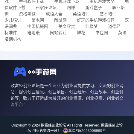
戏
手机软件下载
手机游戏下载
单机游戏大全
免
费软件下载
石家庄论坛
网赚
游戏盒子
职业培
训
资格考试
成语大全
英语培训
艺术培训
少儿培训
苗木网
雕塑网
好玩的手机游戏推荐
汉
语词典
中国机械网
美文欣赏
红楼梦
道德经
标准件
电地暖
网站转让
鲜花
书包网
英语
培训机构
致富经创业论坛是一个专业为创业者提供学习、交流的创业网
站；提供创业信息、创业项目、创业经历、创业故事、创业讨
论等；致力于打造成为最好的创业资源、创业投资、创业者交
流平台！
Copyright © 2024 致富经创业论坛 All Rights Reserved.
致富经创业论
坛-创业者交流平台！
冀ICP备2023006999号