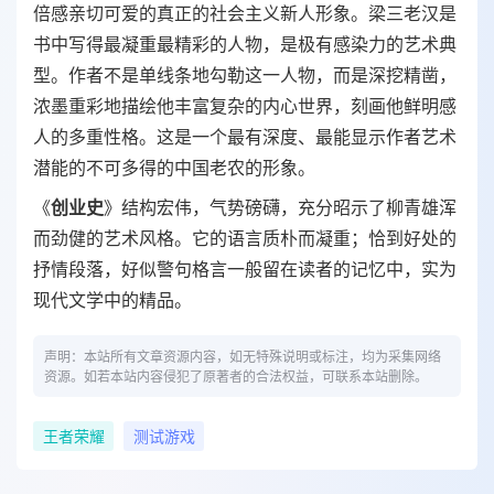
倍感亲切可爱的真正的社会主义新人形象。梁三老汉是
书中写得最凝重最精彩的人物，是极有感染力的艺术典
型。作者不是单线条地勾勒这一人物，而是深挖精凿，
浓墨重彩地描绘他丰富复杂的内心世界，刻画他鲜明感
人的多重性格。这是一个最有深度、最能显示作者艺术
潜能的不可多得的中国老农的形象。
《
创业史
》结构宏伟，气势磅礴，充分昭示了柳青雄浑
而劲健的艺术风格。它的语言质朴而凝重；恰到好处的
抒情段落，好似警句格言一般留在读者的记忆中，实为
现代文学中的精品。
声明：本站所有文章资源内容，如无特殊说明或标注，均为采集网络
资源。如若本站内容侵犯了原著者的合法权益，可联系本站删除。
王者荣耀
测试游戏