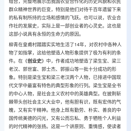
组合，完整地展示出我国农业合作化的历史风貌和农民
群众精神世界的巨变，特别是他们对待千百年遗留下来
的私有制所持的立场和感情的飞跃。也可以说，农业合
作社的发展史，实际上是一部创业者的心灵史。这也是
这部小说具有永恒的生命力的原因。
柳青在皇甫村踏踏实实地生活了14年，对农村中各种人
物了如指掌，这给他塑造人物形象提供了极为有利的条
件。在《
创业史
》中，作者成功地塑造了梁生宝、梁三
老汉、郭世富、郭士杰、郭振山等一批十分成功的形
象。特别是梁生宝和梁三老汉两个人物，已排进中国现
代文学中最富有特色的典型形象的行列。梁生宝是全书
的中心人物，是社会主义农村中的英雄典型。在披荆斩
棘带头创社会主义大业中，他有胆有识，既有宏伟的气
魄，又有实干精神。他身上既有勤劳、朴实、善良的中
国传统美德的闪光，又有公而忘私、勇于牺牲个人利益
的时代精神的张扬。这是一个讲原则、重情感，使读者