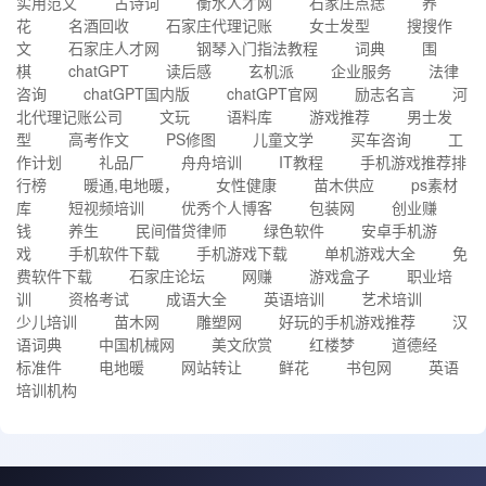
实用范文
古诗词
衡水人才网
石家庄点痣
养
花
名酒回收
石家庄代理记账
女士发型
搜搜作
文
石家庄人才网
钢琴入门指法教程
词典
围
棋
chatGPT
读后感
玄机派
企业服务
法律
咨询
chatGPT国内版
chatGPT官网
励志名言
河
北代理记账公司
文玩
语料库
游戏推荐
男士发
型
高考作文
PS修图
儿童文学
买车咨询
工
作计划
礼品厂
舟舟培训
IT教程
手机游戏推荐排
行榜
暖通,电地暖，
女性健康
苗木供应
ps素材
库
短视频培训
优秀个人博客
包装网
创业赚
钱
养生
民间借贷律师
绿色软件
安卓手机游
戏
手机软件下载
手机游戏下载
单机游戏大全
免
费软件下载
石家庄论坛
网赚
游戏盒子
职业培
训
资格考试
成语大全
英语培训
艺术培训
少儿培训
苗木网
雕塑网
好玩的手机游戏推荐
汉
语词典
中国机械网
美文欣赏
红楼梦
道德经
标准件
电地暖
网站转让
鲜花
书包网
英语
培训机构