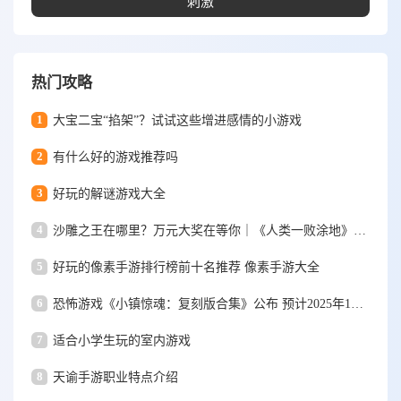
刺激
热门攻略
1
大宝二宝“掐架”？试试这些增进感情的小游戏
2
有什么好的游戏推荐吗
3
好玩的解谜游戏大全
4
沙雕之王在哪里？万元大奖在等你｜《人类一败涂地》手游视频大赛
5
好玩的像素手游排行榜前十名推荐 像素手游大全
6
恐怖游戏《小镇惊魂：复刻版合集》公布 预计2025年1月15日发售
7
适合小学生玩的室内游戏
8
天谕手游职业特点介绍