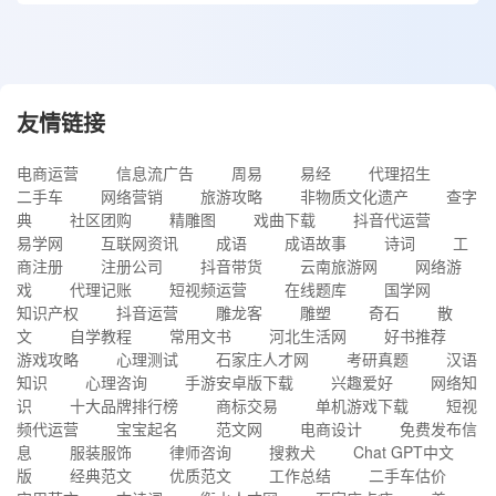
友情链接
电商运营
信息流广告
周易
易经
代理招生
二手车
网络营销
旅游攻略
非物质文化遗产
查字
典
社区团购
精雕图
戏曲下载
抖音代运营
易学网
互联网资讯
成语
成语故事
诗词
工
商注册
注册公司
抖音带货
云南旅游网
网络游
戏
代理记账
短视频运营
在线题库
国学网
知识产权
抖音运营
雕龙客
雕塑
奇石
散
文
自学教程
常用文书
河北生活网
好书推荐
游戏攻略
心理测试
石家庄人才网
考研真题
汉语
知识
心理咨询
手游安卓版下载
兴趣爱好
网络知
识
十大品牌排行榜
商标交易
单机游戏下载
短视
频代运营
宝宝起名
范文网
电商设计
免费发布信
息
服装服饰
律师咨询
搜救犬
Chat GPT中文
版
经典范文
优质范文
工作总结
二手车估价