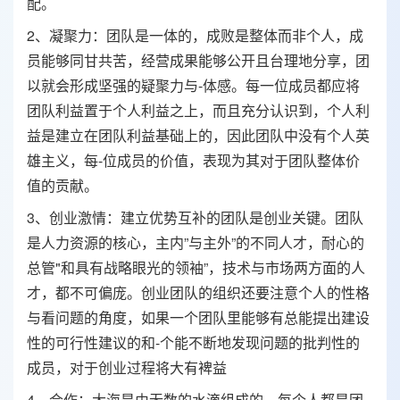
配。
2、凝聚力：团队是一体的，成败是整体而非个人，成
员能够同甘共苦，经营成果能够公开且台理地分享，团
以就会形成坚强的疑聚力与-体感。每一位成员都应将
团队利益置于个人利益之上，而且充分认识到，个人利
益是建立在团队利益基础上的，因此团队中没有个人英
雄主义，每-位成员的价值，表现为其对于团队整体价
值的贡献。
3、创业激情：建立优势互补的团队是创业关键。团队
是人力资源的核心，主内”与主外”的不同人才，耐心的
总管"和具有战略眼光的领袖”，技术与市场两方面的人
才，都不可偏庞。创业团队的组织还要注意个人的性格
与看问题的角度，如果一个团队里能够有总能提出建设
性的可行性建议的和-个能不断地发现问题的批判性的
成员，对于创业过程将大有裨益
4、
合作
：大海是由无数的水滴组成的，每个人都是团