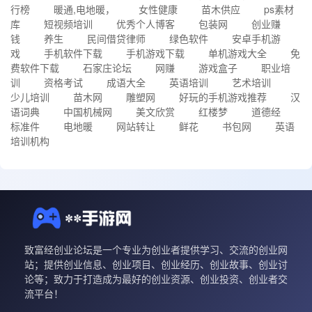
行榜
暖通,电地暖，
女性健康
苗木供应
ps素材
库
短视频培训
优秀个人博客
包装网
创业赚
钱
养生
民间借贷律师
绿色软件
安卓手机游
戏
手机软件下载
手机游戏下载
单机游戏大全
免
费软件下载
石家庄论坛
网赚
游戏盒子
职业培
训
资格考试
成语大全
英语培训
艺术培训
少儿培训
苗木网
雕塑网
好玩的手机游戏推荐
汉
语词典
中国机械网
美文欣赏
红楼梦
道德经
标准件
电地暖
网站转让
鲜花
书包网
英语
培训机构
致富经创业论坛是一个专业为创业者提供学习、交流的创业网
站；提供创业信息、创业项目、创业经历、创业故事、创业讨
论等；致力于打造成为最好的创业资源、创业投资、创业者交
流平台！