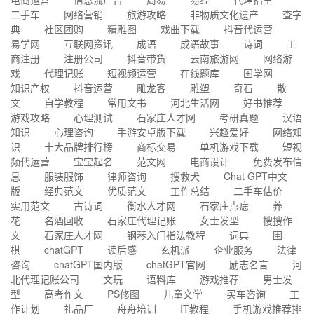
二手车
网络营销
旅游攻略
非物质文化遗产
查字
典
社区团购
精雕图
戏曲下载
抖音代运营
易学网
互联网资讯
成语
成语故事
诗词
工
商注册
注册公司
抖音带货
云南旅游网
网络游
戏
代理记账
短视频运营
在线题库
国学网
知识产权
抖音运营
雕龙客
雕塑
奇石
散
文
自学教程
常用文书
河北生活网
好书推荐
游戏攻略
心理测试
石家庄人才网
考研真题
汉语
知识
心理咨询
手游安卓版下载
兴趣爱好
网络知
识
十大品牌排行榜
商标交易
单机游戏下载
短视
频代运营
宝宝起名
范文网
电商设计
免费发布信
息
服装服饰
律师咨询
搜救犬
Chat GPT中文
版
经典范文
优质范文
工作总结
二手车估价
实用范文
古诗词
衡水人才网
石家庄点痣
养
花
名酒回收
石家庄代理记账
女士发型
搜搜作
文
石家庄人才网
钢琴入门指法教程
词典
围
棋
chatGPT
读后感
玄机派
企业服务
法律
咨询
chatGPT国内版
chatGPT官网
励志名言
河
北代理记账公司
文玩
语料库
游戏推荐
男士发
型
高考作文
PS修图
儿童文学
买车咨询
工
作计划
礼品厂
舟舟培训
IT教程
手机游戏推荐排