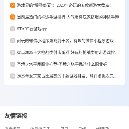
2
游戏界的“饕餮盛宴”：2023年必玩的五款新游大盘点！
3
当前最热门的神途手游排行 人气爆棚玩家挤爆的神途手游
4
START云游戏app
5
耐玩的微信小程序游戏前十名，有趣的微信小程序游戏推荐2025
6
盘点2025十大枪战类射击游戏 好玩的枪战类射击游戏排行榜top10
7
圣境之塔平民职业推荐-圣境之塔平民选什么职业好
8
2025年女玩家占比最高的十款游戏排名，想在虚拟次元脱单的看过来
友情链接
电商运营
信息流广告
周易
易经
代理招生