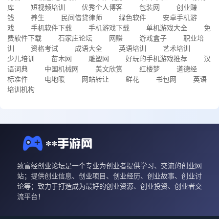
库
短视频培训
优秀个人博客
包装网
创业赚
钱
养生
民间借贷律师
绿色软件
安卓手机游
戏
手机软件下载
手机游戏下载
单机游戏大全
免
费软件下载
石家庄论坛
网赚
游戏盒子
职业培
训
资格考试
成语大全
英语培训
艺术培训
少儿培训
苗木网
雕塑网
好玩的手机游戏推荐
汉
语词典
中国机械网
美文欣赏
红楼梦
道德经
标准件
电地暖
网站转让
鲜花
书包网
英语
培训机构
致富经创业论坛是一个专业为创业者提供学习、交流的创业网
站；提供创业信息、创业项目、创业经历、创业故事、创业讨
论等；致力于打造成为最好的创业资源、创业投资、创业者交
流平台！