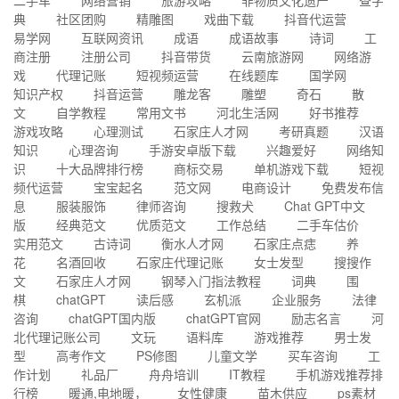
二手车
网络营销
旅游攻略
非物质文化遗产
查字
典
社区团购
精雕图
戏曲下载
抖音代运营
易学网
互联网资讯
成语
成语故事
诗词
工
商注册
注册公司
抖音带货
云南旅游网
网络游
戏
代理记账
短视频运营
在线题库
国学网
知识产权
抖音运营
雕龙客
雕塑
奇石
散
文
自学教程
常用文书
河北生活网
好书推荐
游戏攻略
心理测试
石家庄人才网
考研真题
汉语
知识
心理咨询
手游安卓版下载
兴趣爱好
网络知
识
十大品牌排行榜
商标交易
单机游戏下载
短视
频代运营
宝宝起名
范文网
电商设计
免费发布信
息
服装服饰
律师咨询
搜救犬
Chat GPT中文
版
经典范文
优质范文
工作总结
二手车估价
实用范文
古诗词
衡水人才网
石家庄点痣
养
花
名酒回收
石家庄代理记账
女士发型
搜搜作
文
石家庄人才网
钢琴入门指法教程
词典
围
棋
chatGPT
读后感
玄机派
企业服务
法律
咨询
chatGPT国内版
chatGPT官网
励志名言
河
北代理记账公司
文玩
语料库
游戏推荐
男士发
型
高考作文
PS修图
儿童文学
买车咨询
工
作计划
礼品厂
舟舟培训
IT教程
手机游戏推荐排
行榜
暖通,电地暖，
女性健康
苗木供应
ps素材