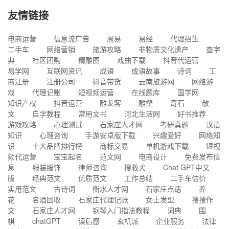
友情链接
电商运营
信息流广告
周易
易经
代理招生
二手车
网络营销
旅游攻略
非物质文化遗产
查字
典
社区团购
精雕图
戏曲下载
抖音代运营
易学网
互联网资讯
成语
成语故事
诗词
工
商注册
注册公司
抖音带货
云南旅游网
网络游
戏
代理记账
短视频运营
在线题库
国学网
知识产权
抖音运营
雕龙客
雕塑
奇石
散
文
自学教程
常用文书
河北生活网
好书推荐
游戏攻略
心理测试
石家庄人才网
考研真题
汉语
知识
心理咨询
手游安卓版下载
兴趣爱好
网络知
识
十大品牌排行榜
商标交易
单机游戏下载
短视
频代运营
宝宝起名
范文网
电商设计
免费发布信
息
服装服饰
律师咨询
搜救犬
Chat GPT中文
版
经典范文
优质范文
工作总结
二手车估价
实用范文
古诗词
衡水人才网
石家庄点痣
养
花
名酒回收
石家庄代理记账
女士发型
搜搜作
文
石家庄人才网
钢琴入门指法教程
词典
围
棋
chatGPT
读后感
玄机派
企业服务
法律