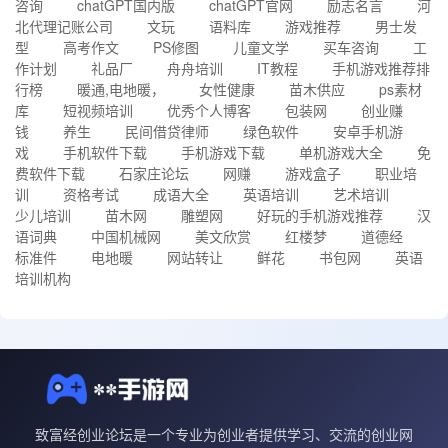
咨询
chatGPT国内版
chatGPT官网
励志名言
河
北代理记账公司
文玩
语料库
游戏推荐
男士发
型
高考作文
PS修图
儿童文学
买车咨询
工
作计划
礼品厂
舟舟培训
IT教程
手机游戏推荐排
行榜
暖通,电地暖，
女性健康
苗木供应
ps素材
库
短视频培训
优秀个人博客
包装网
创业赚
钱
养生
民间借贷律师
绿色软件
安卓手机游
戏
手机软件下载
手机游戏下载
单机游戏大全
免
费软件下载
石家庄论坛
网赚
游戏盒子
职业培
训
资格考试
成语大全
英语培训
艺术培训
少儿培训
苗木网
雕塑网
好玩的手机游戏推荐
汉
语词典
中国机械网
美文欣赏
红楼梦
道德经
标准件
电地暖
网站转让
鲜花
书包网
英语
培训机构
致富经创业论坛是一个专业为创业者提供学习、交流的创业网