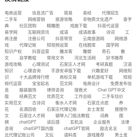
电商运营
信息流广告
周易
易经
代理招生
二手车
网络营销
旅游攻略
非物质文化遗产
查字
典
社区团购
精雕图
戏曲下载
抖音代运营
易学网
互联网资讯
成语
成语故事
诗词
工
商注册
注册公司
抖音带货
云南旅游网
网络游
戏
代理记账
短视频运营
在线题库
国学网
知识产权
抖音运营
雕龙客
雕塑
奇石
散
文
自学教程
常用文书
河北生活网
好书推荐
游戏攻略
心理测试
石家庄人才网
考研真题
汉语
知识
心理咨询
手游安卓版下载
兴趣爱好
网络知
识
十大品牌排行榜
商标交易
单机游戏下载
短视
频代运营
宝宝起名
范文网
电商设计
免费发布信
息
服装服饰
律师咨询
搜救犬
Chat GPT中文
版
经典范文
优质范文
工作总结
二手车估价
实用范文
古诗词
衡水人才网
石家庄点痣
养
花
名酒回收
石家庄代理记账
女士发型
搜搜作
文
石家庄人才网
钢琴入门指法教程
词典
围
棋
chatGPT
读后感
玄机派
企业服务
法律
咨询
chatGPT国内版
chatGPT官网
励志名言
河
北代理记账公司
文玩
语料库
游戏推荐
男士发