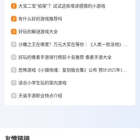
1
大宝二宝“掐架”？试试这些增进感情的小游戏
2
有什么好的游戏推荐吗
3
好玩的解谜游戏大全
4
沙雕之王在哪里？万元大奖在等你｜《人类一败涂地》手游视频大赛
5
好玩的像素手游排行榜前十名推荐 像素手游大全
6
恐怖游戏《小镇惊魂：复刻版合集》公布 预计2025年1月15日发售
7
适合小学生玩的室内游戏
8
天谕手游职业特点介绍
友情链接