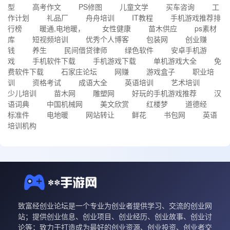
型
高考作文
PS修图
儿童文学
买车咨询
工
作计划
礼品厂
舟舟培训
IT教程
手机游戏推荐排
行榜
暖通,电地暖，
女性健康
苗木供应
ps素材
库
短视频培训
优秀个人博客
包装网
创业赚
钱
养生
民间借贷律师
绿色软件
安卓手机游
戏
手机软件下载
手机游戏下载
单机游戏大全
免
费软件下载
石家庄论坛
网赚
游戏盒子
职业培
训
资格考试
成语大全
英语培训
艺术培训
少儿培训
苗木网
雕塑网
好玩的手机游戏推荐
汉
语词典
中国机械网
美文欣赏
红楼梦
道德经
标准件
电地暖
网站转让
鲜花
书包网
英语
培训机构
致富经创业论坛是一个专业为创业者提供学习、交流的创业网
站；提供创业信息、创业项目、创业经历、创业故事、创业讨
论等；致力于打造成为最好的创业资源、创业投资、创业者交