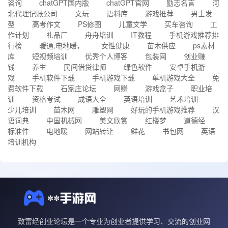
咨询
chatGPT国内版
chatGPT官网
励志名言
河
北代理记账公司
文玩
语料库
游戏推荐
男士发
型
高考作文
PS修图
儿童文学
买车咨询
工
作计划
礼品厂
舟舟培训
IT教程
手机游戏推荐排
行榜
暖通,电地暖，
女性健康
苗木供应
ps素材
库
短视频培训
优秀个人博客
包装网
创业赚
钱
养生
民间借贷律师
绿色软件
安卓手机游
戏
手机软件下载
手机游戏下载
单机游戏大全
免
费软件下载
石家庄论坛
网赚
游戏盒子
职业培
训
资格考试
成语大全
英语培训
艺术培训
少儿培训
苗木网
雕塑网
好玩的手机游戏推荐
汉
语词典
中国机械网
美文欣赏
红楼梦
道德经
标准件
电地暖
网站转让
鲜花
书包网
英语
培训机构
致富经创业论坛是一个专业为创业者提供学习、交流的创业网