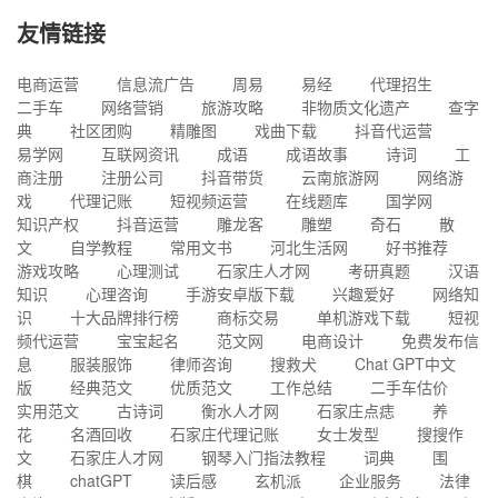
友情链接
电商运营
信息流广告
周易
易经
代理招生
二手车
网络营销
旅游攻略
非物质文化遗产
查字
典
社区团购
精雕图
戏曲下载
抖音代运营
易学网
互联网资讯
成语
成语故事
诗词
工
商注册
注册公司
抖音带货
云南旅游网
网络游
戏
代理记账
短视频运营
在线题库
国学网
知识产权
抖音运营
雕龙客
雕塑
奇石
散
文
自学教程
常用文书
河北生活网
好书推荐
游戏攻略
心理测试
石家庄人才网
考研真题
汉语
知识
心理咨询
手游安卓版下载
兴趣爱好
网络知
识
十大品牌排行榜
商标交易
单机游戏下载
短视
频代运营
宝宝起名
范文网
电商设计
免费发布信
息
服装服饰
律师咨询
搜救犬
Chat GPT中文
版
经典范文
优质范文
工作总结
二手车估价
实用范文
古诗词
衡水人才网
石家庄点痣
养
花
名酒回收
石家庄代理记账
女士发型
搜搜作
文
石家庄人才网
钢琴入门指法教程
词典
围
棋
chatGPT
读后感
玄机派
企业服务
法律