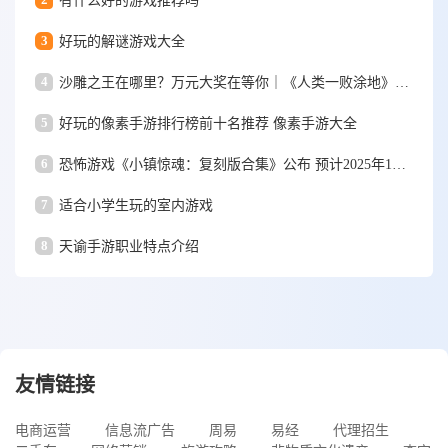
有什么好的游戏推荐吗
3
好玩的解谜游戏大全
4
沙雕之王在哪里？万元大奖在等你｜《人类一败涂地》手游视频大赛
5
好玩的像素手游排行榜前十名推荐 像素手游大全
6
恐怖游戏《小镇惊魂：复刻版合集》公布 预计2025年1月15日发售
7
适合小学生玩的室内游戏
8
天谕手游职业特点介绍
友情链接
电商运营
信息流广告
周易
易经
代理招生