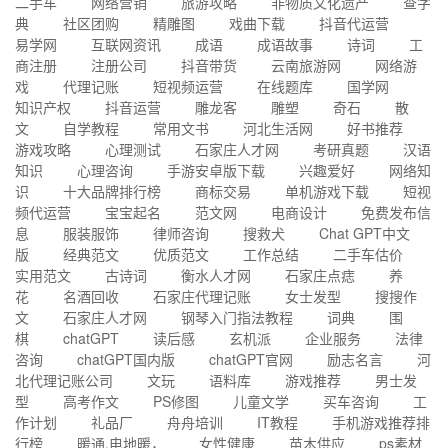
二手车
网络营销
旅游攻略
非物质文化遗产
查字
典
社区团购
精雕图
戏曲下载
抖音代运营
易学网
互联网资讯
成语
成语故事
诗词
工
商注册
注册公司
抖音带货
云南旅游网
网络游
戏
代理记账
短视频运营
在线题库
国学网
知识产权
抖音运营
雕龙客
雕塑
奇石
散
文
自学教程
常用文书
河北生活网
好书推荐
游戏攻略
心理测试
石家庄人才网
考研真题
汉语
知识
心理咨询
手游安卓版下载
兴趣爱好
网络知
识
十大品牌排行榜
商标交易
单机游戏下载
短视
频代运营
宝宝起名
范文网
电商设计
免费发布信
息
服装服饰
律师咨询
搜救犬
Chat GPT中文
版
经典范文
优质范文
工作总结
二手车估价
实用范文
古诗词
衡水人才网
石家庄点痣
养
花
名酒回收
石家庄代理记账
女士发型
搜搜作
文
石家庄人才网
钢琴入门指法教程
词典
围
棋
chatGPT
读后感
玄机派
企业服务
法律
咨询
chatGPT国内版
chatGPT官网
励志名言
河
北代理记账公司
文玩
语料库
游戏推荐
男士发
型
高考作文
PS修图
儿童文学
买车咨询
工
作计划
礼品厂
舟舟培训
IT教程
手机游戏推荐排
行榜
暖通,电地暖，
女性健康
苗木供应
ps素材