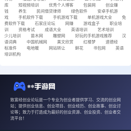
库
短视频培训
优秀个人博客
包装网
创业赚
钱
养生
民间借贷律师
绿色软件
安卓手机游
戏
手机软件下载
手机游戏下载
单机游戏大全
免
费软件下载
石家庄论坛
网赚
游戏盒子
职业培
训
资格考试
成语大全
英语培训
艺术培训
少儿培训
苗木网
雕塑网
好玩的手机游戏推荐
汉
语词典
中国机械网
美文欣赏
红楼梦
道德经
标准件
电地暖
网站转让
鲜花
书包网
英语
培训机构
致富经创业论坛是一个专业为创业者提供学习、交流的创业网
站；提供创业信息、创业项目、创业经历、创业故事、创业讨
论等；致力于打造成为最好的创业资源、创业投资、创业者交
流平台！