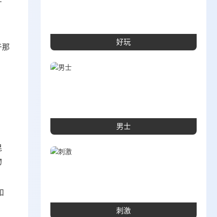
好玩
于那
男士
混
物
如
刺激