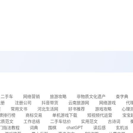
二手车
网络营销
旅游攻略
非物质文化遗产
查字典
注册
注册公司
抖音带货
云南旅游网
网络游戏
代
程
常用文书
河北生活网
好书推荐
游戏攻略
心理
牌排行榜
商标交易
单机游戏下载
短视频代运营
宝宝
优质范文
工作总结
二手车估价
实用范文
古诗词
门指法教程
词典
围棋
chatGPT
读后感
玄机派