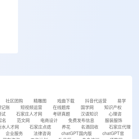
社区团购
精雕图
戏曲下载
抖音代运营
易学
理记账
短视频运营
在线题库
国学网
知识产权
测试
石家庄人才网
考研真题
汉语知识
心理咨
起名
范文网
电商设计
免费发布信息
服装服饰
衡水人才网
石家庄点痣
养花
名酒回收
石家庄代理
企业服务
法律咨询
chatGPT国内版
chatGPT官