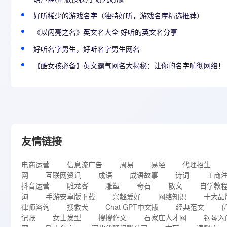
好听稀少的游戏名字（独特好听，游戏名库精选推荐）
《以闪亮之名》英文名大全 好听的英文名分享
好听名字男生，好听名字男生网名
【酷女孩必备】英文霸气网名大揭秘：让你的名字响彻网络！
友情链接
电商运营
信息流广告
周易
易经
代理招生
网
互联网资讯
成语
成语故事
诗词
工商
抖音运营
雕龙客
雕塑
奇石
散文
自学教
询
手游安卓版下载
兴趣爱好
网络知识
十大品
律师咨询
搜救犬
Chat GPT中文版
经典范文
记账
女士发型
搜搜作文
石家庄人才网
钢琴入