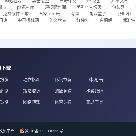
游戏推荐
男士发型
高考作文
PS修图
儿童文学
供应
ps素材库
短视频培训
优秀个人博客
包装网
免费软件下载
石家庄论坛
网赚
游戏盒子
职业培训
词典
中国机械网
美文欣赏
红楼梦
道德经
标准件
游下载
扮演
动作格斗
休闲益智
飞机射击
解谜
策略塔防
跑酷竞速
棋类纸牌
策略
网络游戏
体育竞技
辅助工具
者交流平台！
冀ICP备2023006999号