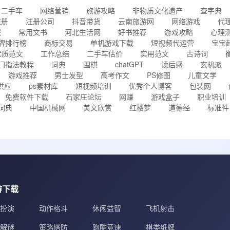
二手车
网络营销
旅游攻略
非物质文化遗产
查字典
注册
注册公司
抖音带货
云南旅游网
网络游戏
代
程
常用文书
河北生活网
好书推荐
游戏攻略
心理
牌排行榜
商标交易
单机游戏下载
短视频代运营
宝宝
优质范文
工作总结
二手车估价
实用范文
古诗词
门指法教程
词典
围棋
chatGPT
读后感
玄机派
游戏推荐
男士发型
高考作文
PS修图
儿童文学
供应
ps素材库
短视频培训
优秀个人博客
包装网
免费软件下载
石家庄论坛
网赚
游戏盒子
职业培训
词典
中国机械网
美文欣赏
红楼梦
道德经
标准件
游下载
扮演
动作格斗
休闲益智
飞机射击
解谜
策略塔防
跑酷竞速
棋类纸牌