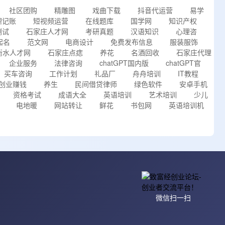
社区团购
精雕图
戏曲下载
抖音代运营
易学
理记账
短视频运营
在线题库
国学网
知识产权
测试
石家庄人才网
考研真题
汉语知识
心理咨
起名
范文网
电商设计
免费发布信息
服装服饰
衡水人才网
石家庄点痣
养花
名酒回收
石家庄代理
企业服务
法律咨询
chatGPT国内版
chatGPT官
买车咨询
工作计划
礼品厂
舟舟培训
IT教程
创业赚钱
养生
民间借贷律师
绿色软件
安卓手机
资格考试
成语大全
英语培训
艺术培训
少儿
电地暖
网站转让
鲜花
书包网
英语培训机
微信扫一扫