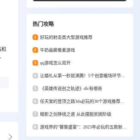
热门攻略
1
好玩的射击类大型游戏推荐
格和
2
牛奶画廊像素游戏
一
3
qq游戏怎么双开
4
让婚礼从第一秒就沸腾！5个创意暖场环节，瞬间点燃宾客热情
5
《英雄传说创之轨迹》dlc有哪些
6
任天堂的登顶之路3ds必玩的30个游戏推荐（超过psp的转折点）
7
暗影之剑挣钱之道 从此摆脱贫困阶级
8
游戏界的“饕餮盛宴”：2023年必玩的五款新游大盘点！