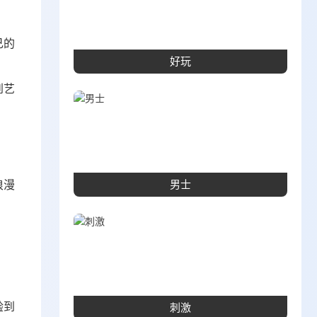
己的
好玩
到艺
浪漫
男士
验到
刺激