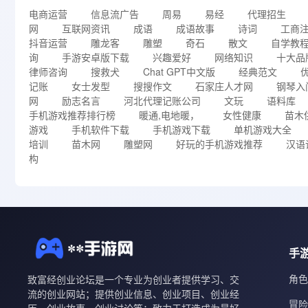
电商运营
信息流广告
周易
易经
代理招生
网
互联网资讯
成语
成语故事
诗词
工商
抖音运营
雕龙客
雕塑
奇石
散文
自学教
询
手游安卓版下载
兴趣爱好
网络知识
十大品
律师咨询
搜救犬
Chat GPT中文版
经典范文
记账
女士发型
搜搜作文
石家庄人才网
钢琴入
网
励志名言
河北代理记账公司
文玩
语料库
手机游戏推荐排行榜
暖通,电地暖，
女性健康
苗木
游戏
手机软件下载
手机游戏下载
单机游戏大全
培训
苗木网
雕塑网
好玩的手机游戏推荐
汉语
构
手
角色
致富经创业论坛是一个专业为创业者提供学习、交
流的创业网站；提供创业信息、创业项目、创业经
冒险