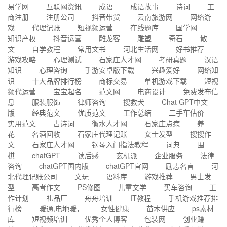
易学网
互联网资讯
成语
成语故事
诗词
工
商注册
注册公司
抖音带货
云南旅游网
网络游
戏
代理记账
短视频运营
在线题库
国学网
知识产权
抖音运营
雕龙客
雕塑
奇石
散
文
自学教程
常用文书
河北生活网
好书推荐
游戏攻略
心理测试
石家庄人才网
考研真题
汉语
知识
心理咨询
手游安卓版下载
兴趣爱好
网络知
识
十大品牌排行榜
商标交易
单机游戏下载
短视
频代运营
宝宝起名
范文网
电商设计
免费发布信
息
服装服饰
律师咨询
搜救犬
Chat GPT中文
版
经典范文
优质范文
工作总结
二手车估价
实用范文
古诗词
衡水人才网
石家庄点痣
养
花
名酒回收
石家庄代理记账
女士发型
搜搜作
文
石家庄人才网
钢琴入门指法教程
词典
围
棋
chatGPT
读后感
玄机派
企业服务
法律
咨询
chatGPT国内版
chatGPT官网
励志名言
河
北代理记账公司
文玩
语料库
游戏推荐
男士发
型
高考作文
PS修图
儿童文学
买车咨询
工
作计划
礼品厂
舟舟培训
IT教程
手机游戏推荐排
行榜
暖通,电地暖，
女性健康
苗木供应
ps素材
库
短视频培训
优秀个人博客
包装网
创业赚