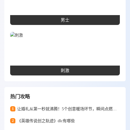
男士
刺激
热门攻略
1
让婚礼从第一秒就沸腾！5个创意暖场环节，瞬间点燃宾客热情
2
《英雄传说创之轨迹》dlc有哪些