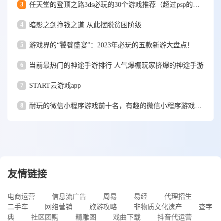
3
任天堂的登顶之路3ds必玩的30个游戏推荐（超过psp的转折点）
4
暗影之剑挣钱之道 从此摆脱贫困阶级
5
游戏界的“饕餮盛宴”：2023年必玩的五款新游大盘点！
6
当前最热门的神途手游排行 人气爆棚玩家挤爆的神途手游
7
START云游戏app
8
耐玩的微信小程序游戏前十名，有趣的微信小程序游戏推荐2025
友情链接
电商运营
信息流广告
周易
易经
代理招生
二手车
网络营销
旅游攻略
非物质文化遗产
查字
典
社区团购
精雕图
戏曲下载
抖音代运营