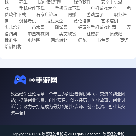
钱
养生
民间借贷律师
绿色软件
安卓手机游
戏
手机软件下载
手机游戏下载
单机游戏大全
免
费软件下载
石家庄论坛
网赚
游戏盒子
职业培
训
资格考试
成语大全
英语培训
艺术培训
少儿培训
苗木网
雕塑网
好玩的手机游戏推荐
汉
语词典
中国机械网
美文欣赏
红楼梦
道德经
标准件
电地暖
网站转让
鲜花
书包网
英语
培训机构
致富经创业论坛是一个专业为创业者提供学习、交流的创业网
站；提供创业信息、创业项目、创业经历、创业故事、创业讨
论等；致力于打造成为最好的创业资源、创业投资、创业者交
流平台！
Copyright © 2024 致富经创业论坛 All Rights Reserved.
致富经创业论