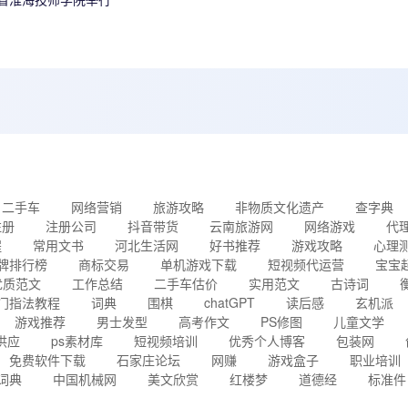
二手车
网络营销
旅游攻略
非物质文化遗产
查字典
注册
注册公司
抖音带货
云南旅游网
网络游戏
代
程
常用文书
河北生活网
好书推荐
游戏攻略
心理
牌排行榜
商标交易
单机游戏下载
短视频代运营
宝宝
优质范文
工作总结
二手车估价
实用范文
古诗词
门指法教程
词典
围棋
chatGPT
读后感
玄机派
游戏推荐
男士发型
高考作文
PS修图
儿童文学
供应
ps素材库
短视频培训
优秀个人博客
包装网
免费软件下载
石家庄论坛
网赚
游戏盒子
职业培训
词典
中国机械网
美文欣赏
红楼梦
道德经
标准件