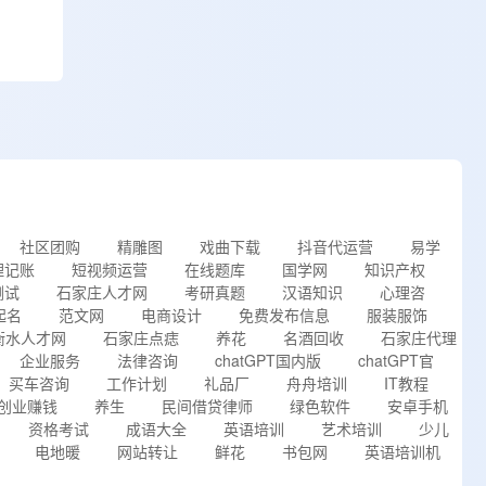
社区团购
精雕图
戏曲下载
抖音代运营
易学
理记账
短视频运营
在线题库
国学网
知识产权
测试
石家庄人才网
考研真题
汉语知识
心理咨
起名
范文网
电商设计
免费发布信息
服装服饰
衡水人才网
石家庄点痣
养花
名酒回收
石家庄代理
企业服务
法律咨询
chatGPT国内版
chatGPT官
买车咨询
工作计划
礼品厂
舟舟培训
IT教程
创业赚钱
养生
民间借贷律师
绿色软件
安卓手机
资格考试
成语大全
英语培训
艺术培训
少儿
电地暖
网站转让
鲜花
书包网
英语培训机