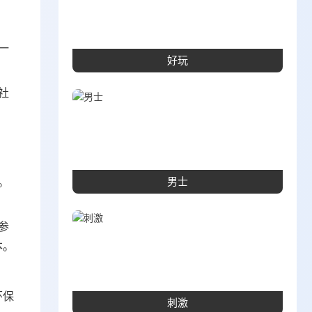
一
好玩
社
。
男士
参
本。
环保
刺激