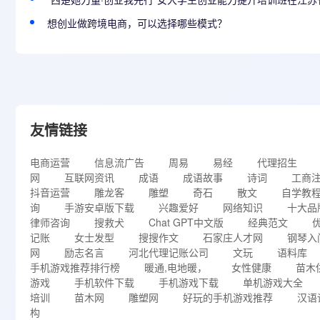
想创业做跨境电商，可以选择哪些模式？
友情链接
电商运营
信息流广告
周易
易经
代理招生
网
互联网资讯
成语
成语故事
诗词
工商
抖音运营
雕龙客
雕塑
奇石
散文
自学教
询
手游安卓版下载
兴趣爱好
网络知识
十大品
律师咨询
搜救犬
Chat GPT中文版
经典范文
记账
女士发型
搜搜作文
石家庄人才网
钢琴入
网
励志名言
河北代理记账公司
文玩
语料库
手机游戏推荐排行榜
暖通,电地暖，
女性健康
苗木
游戏
手机软件下载
手机游戏下载
单机游戏大全
培训
苗木网
雕塑网
好玩的手机游戏推荐
汉语
构