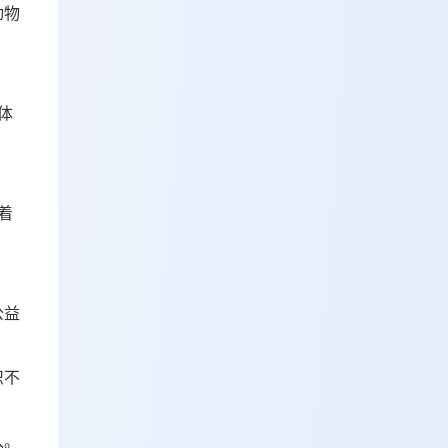
动物
体
着
公益
织不
入。