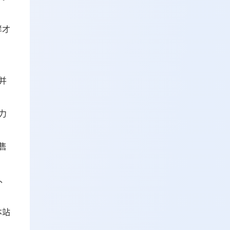
样才
并
力
售
、
本站