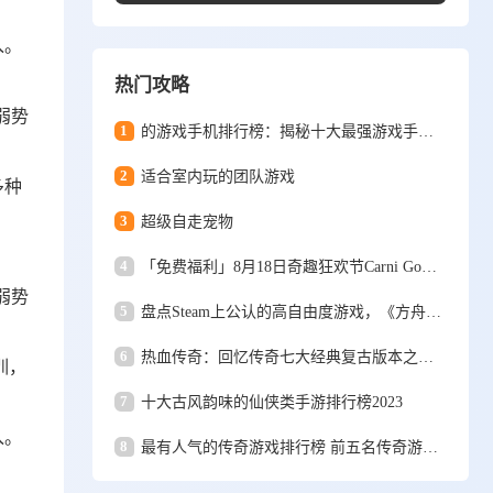
入。
热门攻略
弱势
1
的游戏手机排行榜：揭秘十大最强游戏手机及第一名霸主地位之争
2
适合室内玩的团队游戏
多种
3
超级自走宠物
4
「免费福利」8月18日奇趣狂欢节Carni Go空降武汉，大型水上真人娱乐游戏一票通玩！
弱势
5
盘点Steam上公认的高自由度游戏，《方舟生存进化》的世界很奇幻
6
热血传奇：回忆传奇七大经典复古版本之（一）1.0版三英雄传说
训，
7
十大古风韵味的仙侠类手游排行榜2023
入。
8
最有人气的传奇游戏排行榜 前五名传奇游戏盘点2024