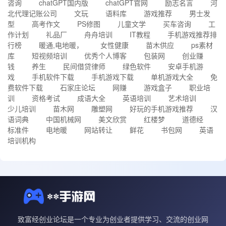
咨询
chatGPT国内版
chatGPT官网
励志名言
河
北代理记账公司
文玩
语料库
游戏推荐
男士发
型
高考作文
PS修图
儿童文学
买车咨询
工
作计划
礼品厂
舟舟培训
IT教程
手机游戏推荐排
行榜
暖通,电地暖，
女性健康
苗木供应
ps素材
库
短视频培训
优秀个人博客
包装网
创业赚
钱
养生
民间借贷律师
绿色软件
安卓手机游
戏
手机软件下载
手机游戏下载
单机游戏大全
免
费软件下载
石家庄论坛
网赚
游戏盒子
职业培
训
资格考试
成语大全
英语培训
艺术培训
少儿培训
苗木网
雕塑网
好玩的手机游戏推荐
汉
语词典
中国机械网
美文欣赏
红楼梦
道德经
标准件
电地暖
网站转让
鲜花
书包网
英语
培训机构
致富经创业论坛是一个专业为创业者提供学习、交流的创业网