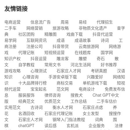
友情链接
电商运营
信息流广告
周易
易经
代理招生
二手车
网络营销
旅游攻略
非物质文化遗产
查字
典
社区团购
精雕图
戏曲下载
抖音代运营
易学网
互联网资讯
成语
成语故事
诗词
工
商注册
注册公司
抖音带货
云南旅游网
网络游
戏
代理记账
短视频运营
在线题库
国学网
知识产权
抖音运营
雕龙客
雕塑
奇石
散
文
自学教程
常用文书
河北生活网
好书推荐
游戏攻略
心理测试
石家庄人才网
考研真题
汉语
知识
心理咨询
手游安卓版下载
兴趣爱好
网络知
识
十大品牌排行榜
商标交易
单机游戏下载
短视
频代运营
宝宝起名
范文网
电商设计
免费发布信
息
服装服饰
律师咨询
搜救犬
Chat GPT中文
版
经典范文
优质范文
工作总结
二手车估价
实用范文
古诗词
衡水人才网
石家庄点痣
养
花
名酒回收
石家庄代理记账
女士发型
搜搜作
文
石家庄人才网
钢琴入门指法教程
词典
围
棋
chatGPT
读后感
玄机派
企业服务
法律