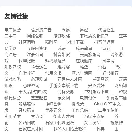
友情链接
电商运营
信息流广告
周易
易经
代理招生
二手车
网络营销
旅游攻略
非物质文化遗产
查字
典
社区团购
精雕图
戏曲下载
抖音代运营
易学网
互联网资讯
成语
成语故事
诗词
工
商注册
注册公司
抖音带货
云南旅游网
网络游
戏
代理记账
短视频运营
在线题库
国学网
知识产权
抖音运营
雕龙客
雕塑
奇石
散
文
自学教程
常用文书
河北生活网
好书推荐
游戏攻略
心理测试
石家庄人才网
考研真题
汉语
知识
心理咨询
手游安卓版下载
兴趣爱好
网络知
识
十大品牌排行榜
商标交易
单机游戏下载
短视
频代运营
宝宝起名
范文网
电商设计
免费发布信
息
服装服饰
律师咨询
搜救犬
Chat GPT中文
版
经典范文
优质范文
工作总结
二手车估价
实用范文
古诗词
衡水人才网
石家庄点痣
养
花
名酒回收
石家庄代理记账
女士发型
搜搜作
文
石家庄人才网
钢琴入门指法教程
词典
围