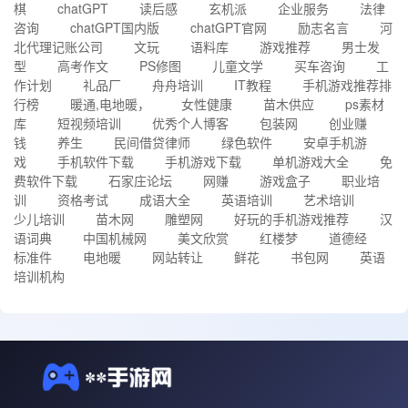
棋
chatGPT
读后感
玄机派
企业服务
法律
咨询
chatGPT国内版
chatGPT官网
励志名言
河
北代理记账公司
文玩
语料库
游戏推荐
男士发
型
高考作文
PS修图
儿童文学
买车咨询
工
作计划
礼品厂
舟舟培训
IT教程
手机游戏推荐排
行榜
暖通,电地暖，
女性健康
苗木供应
ps素材
库
短视频培训
优秀个人博客
包装网
创业赚
钱
养生
民间借贷律师
绿色软件
安卓手机游
戏
手机软件下载
手机游戏下载
单机游戏大全
免
费软件下载
石家庄论坛
网赚
游戏盒子
职业培
训
资格考试
成语大全
英语培训
艺术培训
少儿培训
苗木网
雕塑网
好玩的手机游戏推荐
汉
语词典
中国机械网
美文欣赏
红楼梦
道德经
标准件
电地暖
网站转让
鲜花
书包网
英语
培训机构