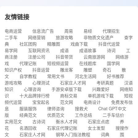
友情链接
电商运营
信息流广告
周易
易经
代理招生
二手车
网络营销
旅游攻略
非物质文化遗产
查字
典
社区团购
精雕图
戏曲下载
抖音代运营
易学网
互联网资讯
成语
成语故事
诗词
工
商注册
注册公司
抖音带货
云南旅游网
网络游
戏
代理记账
短视频运营
在线题库
国学网
知识产权
抖音运营
雕龙客
雕塑
奇石
散
文
自学教程
常用文书
河北生活网
好书推荐
游戏攻略
心理测试
石家庄人才网
考研真题
汉语
知识
心理咨询
手游安卓版下载
兴趣爱好
网络知
识
十大品牌排行榜
商标交易
单机游戏下载
短视
频代运营
宝宝起名
范文网
电商设计
免费发布信
息
服装服饰
律师咨询
搜救犬
Chat GPT中文
版
经典范文
优质范文
工作总结
二手车估价
实用范文
古诗词
衡水人才网
石家庄点痣
养
花
名酒回收
石家庄代理记账
女士发型
搜搜作
文
石家庄人才网
钢琴入门指法教程
词典
围