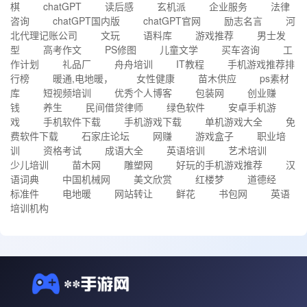
棋
chatGPT
读后感
玄机派
企业服务
法律
咨询
chatGPT国内版
chatGPT官网
励志名言
河
北代理记账公司
文玩
语料库
游戏推荐
男士发
型
高考作文
PS修图
儿童文学
买车咨询
工
作计划
礼品厂
舟舟培训
IT教程
手机游戏推荐排
行榜
暖通,电地暖，
女性健康
苗木供应
ps素材
库
短视频培训
优秀个人博客
包装网
创业赚
钱
养生
民间借贷律师
绿色软件
安卓手机游
戏
手机软件下载
手机游戏下载
单机游戏大全
免
费软件下载
石家庄论坛
网赚
游戏盒子
职业培
训
资格考试
成语大全
英语培训
艺术培训
少儿培训
苗木网
雕塑网
好玩的手机游戏推荐
汉
语词典
中国机械网
美文欣赏
红楼梦
道德经
标准件
电地暖
网站转让
鲜花
书包网
英语
培训机构