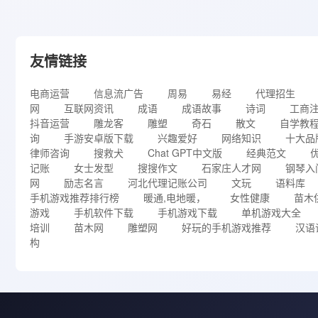
友情链接
电商运营
信息流广告
周易
易经
代理招生
网
互联网资讯
成语
成语故事
诗词
工商
抖音运营
雕龙客
雕塑
奇石
散文
自学教
询
手游安卓版下载
兴趣爱好
网络知识
十大品
律师咨询
搜救犬
Chat GPT中文版
经典范文
记账
女士发型
搜搜作文
石家庄人才网
钢琴入
网
励志名言
河北代理记账公司
文玩
语料库
手机游戏推荐排行榜
暖通,电地暖，
女性健康
苗木
游戏
手机软件下载
手机游戏下载
单机游戏大全
培训
苗木网
雕塑网
好玩的手机游戏推荐
汉语
构