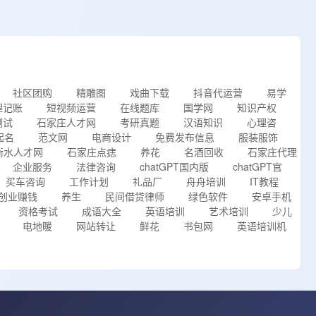
社区团购
精雕图
戏曲下载
抖音代运营
易学
理记账
短视频运营
在线题库
国学网
知识产权
测试
石家庄人才网
考研真题
汉语知识
心理咨
起名
范文网
电商设计
免费发布信息
服装服饰
衡水人才网
石家庄点痣
养花
名酒回收
石家庄代理
企业服务
法律咨询
chatGPT国内版
chatGPT官
买车咨询
工作计划
礼品厂
舟舟培训
IT教程
创业赚钱
养生
民间借贷律师
绿色软件
安卓手机
资格考试
成语大全
英语培训
艺术培训
少儿
电地暖
网站转让
鲜花
书包网
英语培训机