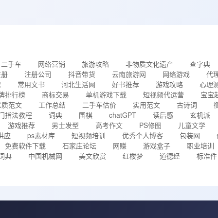
二手车
网络营销
旅游攻略
非物质文化遗产
查字典
注册
注册公司
抖音带货
云南旅游网
网络游戏
代
程
常用文书
河北生活网
好书推荐
游戏攻略
心理
牌排行榜
商标交易
单机游戏下载
短视频代运营
宝宝
优质范文
工作总结
二手车估价
实用范文
古诗词
门指法教程
词典
围棋
chatGPT
读后感
玄机派
游戏推荐
男士发型
高考作文
PS修图
儿童文学
供应
ps素材库
短视频培训
优秀个人博客
包装网
免费软件下载
石家庄论坛
网赚
游戏盒子
职业培训
词典
中国机械网
美文欣赏
红楼梦
道德经
标准件