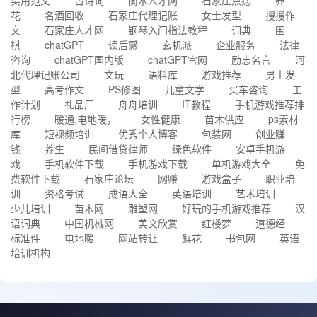
实用范文
古诗词
衡水人才网
石家庄点痣
养
花
名酒回收
石家庄代理记账
女士发型
搜搜作
文
石家庄人才网
钢琴入门指法教程
词典
围
棋
chatGPT
读后感
玄机派
企业服务
法律
咨询
chatGPT国内版
chatGPT官网
励志名言
河
北代理记账公司
文玩
语料库
游戏推荐
男士发
型
高考作文
PS修图
儿童文学
买车咨询
工
作计划
礼品厂
舟舟培训
IT教程
手机游戏推荐排
行榜
暖通,电地暖，
女性健康
苗木供应
ps素材
库
短视频培训
优秀个人博客
包装网
创业赚
钱
养生
民间借贷律师
绿色软件
安卓手机游
戏
手机软件下载
手机游戏下载
单机游戏大全
免
费软件下载
石家庄论坛
网赚
游戏盒子
职业培
训
资格考试
成语大全
英语培训
艺术培训
少儿培训
苗木网
雕塑网
好玩的手机游戏推荐
汉
语词典
中国机械网
美文欣赏
红楼梦
道德经
标准件
电地暖
网站转让
鲜花
书包网
英语
培训机构