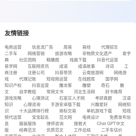
友情链接
电商运营
信息流广告
周易
易经
代理招生
二手车
网络营销
旅游攻略
非物质文化遗产
查字
典
社区团购
精雕图
戏曲下载
抖音代运营
易学网
互联网资讯
成语
成语故事
诗词
工
商注册
注册公司
抖音带货
云南旅游网
网络游
戏
代理记账
短视频运营
在线题库
国学网
知识产权
抖音运营
雕龙客
雕塑
奇石
散
文
自学教程
常用文书
河北生活网
好书推荐
游戏攻略
心理测试
石家庄人才网
考研真题
汉语
知识
心理咨询
手游安卓版下载
兴趣爱好
网络知
识
十大品牌排行榜
商标交易
单机游戏下载
短视
频代运营
宝宝起名
范文网
电商设计
免费发布信
息
服装服饰
律师咨询
搜救犬
Chat GPT中文
版
经典范文
优质范文
工作总结
二手车估价