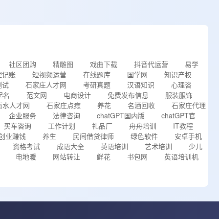
社区团购
精雕图
戏曲下载
抖音代运营
易学
理记账
短视频运营
在线题库
国学网
知识产权
测试
石家庄人才网
考研真题
汉语知识
心理咨
起名
范文网
电商设计
免费发布信息
服装服饰
衡水人才网
石家庄点痣
养花
名酒回收
石家庄代理
企业服务
法律咨询
chatGPT国内版
chatGPT官
买车咨询
工作计划
礼品厂
舟舟培训
IT教程
创业赚钱
养生
民间借贷律师
绿色软件
安卓手机
资格考试
成语大全
英语培训
艺术培训
少儿
电地暖
网站转让
鲜花
书包网
英语培训机