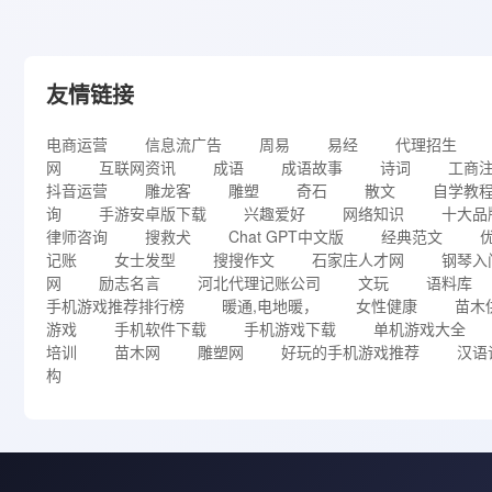
友情链接
电商运营
信息流广告
周易
易经
代理招生
网
互联网资讯
成语
成语故事
诗词
工商
抖音运营
雕龙客
雕塑
奇石
散文
自学教
询
手游安卓版下载
兴趣爱好
网络知识
十大品
律师咨询
搜救犬
Chat GPT中文版
经典范文
记账
女士发型
搜搜作文
石家庄人才网
钢琴入
网
励志名言
河北代理记账公司
文玩
语料库
手机游戏推荐排行榜
暖通,电地暖，
女性健康
苗木
游戏
手机软件下载
手机游戏下载
单机游戏大全
培训
苗木网
雕塑网
好玩的手机游戏推荐
汉语
构