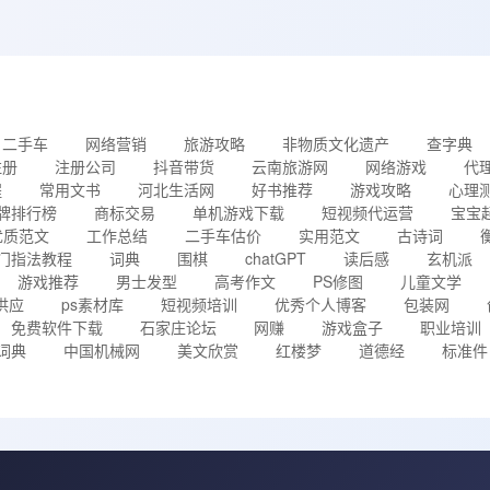
二手车
网络营销
旅游攻略
非物质文化遗产
查字典
注册
注册公司
抖音带货
云南旅游网
网络游戏
代
程
常用文书
河北生活网
好书推荐
游戏攻略
心理
牌排行榜
商标交易
单机游戏下载
短视频代运营
宝宝
优质范文
工作总结
二手车估价
实用范文
古诗词
门指法教程
词典
围棋
chatGPT
读后感
玄机派
游戏推荐
男士发型
高考作文
PS修图
儿童文学
供应
ps素材库
短视频培训
优秀个人博客
包装网
免费软件下载
石家庄论坛
网赚
游戏盒子
职业培训
词典
中国机械网
美文欣赏
红楼梦
道德经
标准件