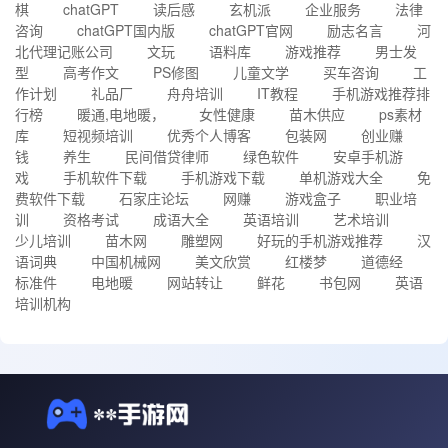
棋
chatGPT
读后感
玄机派
企业服务
法律
咨询
chatGPT国内版
chatGPT官网
励志名言
河
北代理记账公司
文玩
语料库
游戏推荐
男士发
型
高考作文
PS修图
儿童文学
买车咨询
工
作计划
礼品厂
舟舟培训
IT教程
手机游戏推荐排
行榜
暖通,电地暖，
女性健康
苗木供应
ps素材
库
短视频培训
优秀个人博客
包装网
创业赚
钱
养生
民间借贷律师
绿色软件
安卓手机游
戏
手机软件下载
手机游戏下载
单机游戏大全
免
费软件下载
石家庄论坛
网赚
游戏盒子
职业培
训
资格考试
成语大全
英语培训
艺术培训
少儿培训
苗木网
雕塑网
好玩的手机游戏推荐
汉
语词典
中国机械网
美文欣赏
红楼梦
道德经
标准件
电地暖
网站转让
鲜花
书包网
英语
培训机构