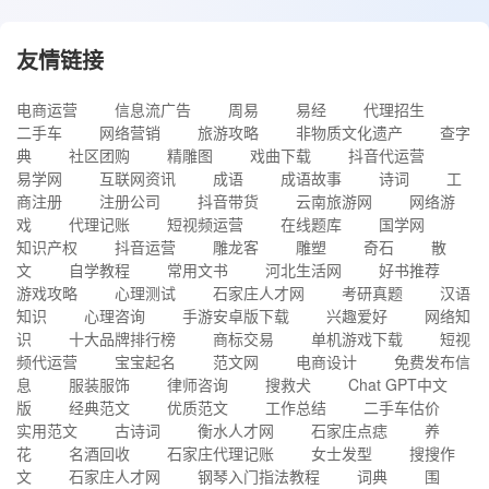
友情链接
电商运营
信息流广告
周易
易经
代理招生
二手车
网络营销
旅游攻略
非物质文化遗产
查字
典
社区团购
精雕图
戏曲下载
抖音代运营
易学网
互联网资讯
成语
成语故事
诗词
工
商注册
注册公司
抖音带货
云南旅游网
网络游
戏
代理记账
短视频运营
在线题库
国学网
知识产权
抖音运营
雕龙客
雕塑
奇石
散
文
自学教程
常用文书
河北生活网
好书推荐
游戏攻略
心理测试
石家庄人才网
考研真题
汉语
知识
心理咨询
手游安卓版下载
兴趣爱好
网络知
识
十大品牌排行榜
商标交易
单机游戏下载
短视
频代运营
宝宝起名
范文网
电商设计
免费发布信
息
服装服饰
律师咨询
搜救犬
Chat GPT中文
版
经典范文
优质范文
工作总结
二手车估价
实用范文
古诗词
衡水人才网
石家庄点痣
养
花
名酒回收
石家庄代理记账
女士发型
搜搜作
文
石家庄人才网
钢琴入门指法教程
词典
围