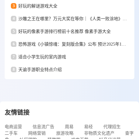
3
好玩的解谜游戏大全
4
沙雕之王在哪里？万元大奖在等你｜《人类一败涂地》手游视频大赛
5
好玩的像素手游排行榜前十名推荐 像素手游大全
6
恐怖游戏《小镇惊魂：复刻版合集》公布 预计2025年1月15日发售
7
适合小学生玩的室内游戏
8
天谕手游职业特点介绍
友情链接
电商运营
信息流广告
周易
易经
代理招生
二手车
网络营销
旅游攻略
非物质文化遗产
查字