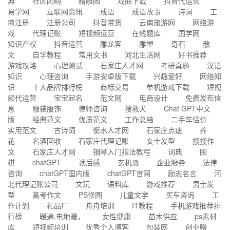
典
社区团购
精雕图
戏曲下载
抖音代运营
易学网
互联网资讯
成语
成语故事
诗词
工
商注册
注册公司
抖音带货
云南旅游网
网络游
戏
代理记账
短视频运营
在线题库
国学网
知识产权
抖音运营
雕龙客
雕塑
奇石
散
文
自学教程
常用文书
河北生活网
好书推荐
游戏攻略
心理测试
石家庄人才网
考研真题
汉语
知识
心理咨询
手游安卓版下载
兴趣爱好
网络知
识
十大品牌排行榜
商标交易
单机游戏下载
短视
频代运营
宝宝起名
范文网
电商设计
免费发布信
息
服装服饰
律师咨询
搜救犬
Chat GPT中文
版
经典范文
优质范文
工作总结
二手车估价
实用范文
古诗词
衡水人才网
石家庄点痣
养
花
名酒回收
石家庄代理记账
女士发型
搜搜作
文
石家庄人才网
钢琴入门指法教程
词典
围
棋
chatGPT
读后感
玄机派
企业服务
法律
咨询
chatGPT国内版
chatGPT官网
励志名言
河
北代理记账公司
文玩
语料库
游戏推荐
男士发
型
高考作文
PS修图
儿童文学
买车咨询
工
作计划
礼品厂
舟舟培训
IT教程
手机游戏推荐排
行榜
暖通,电地暖，
女性健康
苗木供应
ps素材
库
短视频培训
优秀个人博客
包装网
创业赚