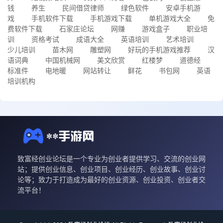
钱
养生
民间借贷律师
绿色软件
安卓手机游
戏
手机软件下载
手机游戏下载
单机游戏大全
免
费软件下载
石家庄论坛
网赚
游戏盒子
职业培
训
资格考试
成语大全
英语培训
艺术培训
少儿培训
苗木网
雕塑网
好玩的手机游戏推荐
汉
语词典
中国机械网
美文欣赏
红楼梦
道德经
标准件
电地暖
网站转让
鲜花
书包网
英语
培训机构
致富经创业论坛是一个专业为创业者提供学习、交流的创业网
站；提供创业信息、创业项目、创业经历、创业故事、创业讨
论等；致力于打造成为最好的创业资源、创业投资、创业者交
流平台！