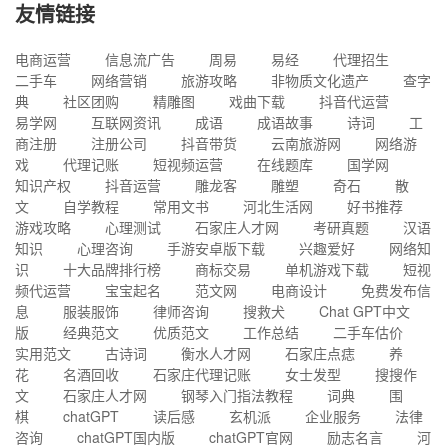
友情链接
电商运营
信息流广告
周易
易经
代理招生
二手车
网络营销
旅游攻略
非物质文化遗产
查字
典
社区团购
精雕图
戏曲下载
抖音代运营
易学网
互联网资讯
成语
成语故事
诗词
工
商注册
注册公司
抖音带货
云南旅游网
网络游
戏
代理记账
短视频运营
在线题库
国学网
知识产权
抖音运营
雕龙客
雕塑
奇石
散
文
自学教程
常用文书
河北生活网
好书推荐
游戏攻略
心理测试
石家庄人才网
考研真题
汉语
知识
心理咨询
手游安卓版下载
兴趣爱好
网络知
识
十大品牌排行榜
商标交易
单机游戏下载
短视
频代运营
宝宝起名
范文网
电商设计
免费发布信
息
服装服饰
律师咨询
搜救犬
Chat GPT中文
版
经典范文
优质范文
工作总结
二手车估价
实用范文
古诗词
衡水人才网
石家庄点痣
养
花
名酒回收
石家庄代理记账
女士发型
搜搜作
文
石家庄人才网
钢琴入门指法教程
词典
围
棋
chatGPT
读后感
玄机派
企业服务
法律
咨询
chatGPT国内版
chatGPT官网
励志名言
河