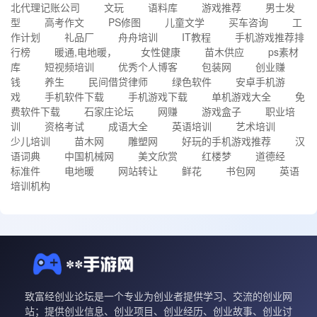
北代理记账公司
文玩
语料库
游戏推荐
男士发
型
高考作文
PS修图
儿童文学
买车咨询
工
作计划
礼品厂
舟舟培训
IT教程
手机游戏推荐排
行榜
暖通,电地暖，
女性健康
苗木供应
ps素材
库
短视频培训
优秀个人博客
包装网
创业赚
钱
养生
民间借贷律师
绿色软件
安卓手机游
戏
手机软件下载
手机游戏下载
单机游戏大全
免
费软件下载
石家庄论坛
网赚
游戏盒子
职业培
训
资格考试
成语大全
英语培训
艺术培训
少儿培训
苗木网
雕塑网
好玩的手机游戏推荐
汉
语词典
中国机械网
美文欣赏
红楼梦
道德经
标准件
电地暖
网站转让
鲜花
书包网
英语
培训机构
致富经创业论坛是一个专业为创业者提供学习、交流的创业网
站；提供创业信息、创业项目、创业经历、创业故事、创业讨