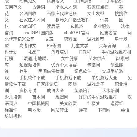
版
经典范文
优质范文
工作总结
二手车估价
实用范文
古诗词
衡水人才网
石家庄点痣
养
花
名酒回收
石家庄代理记账
女士发型
搜搜作
文
石家庄人才网
钢琴入门指法教程
词典
围
棋
chatGPT
读后感
玄机派
企业服务
法律
咨询
chatGPT国内版
chatGPT官网
励志名言
河
北代理记账公司
文玩
语料库
游戏推荐
男士发
型
高考作文
PS修图
儿童文学
买车咨询
工
作计划
礼品厂
舟舟培训
IT教程
手机游戏推荐排
行榜
暖通,电地暖，
女性健康
苗木供应
ps素材
库
短视频培训
优秀个人博客
包装网
创业赚
钱
养生
民间借贷律师
绿色软件
安卓手机游
戏
手机软件下载
手机游戏下载
单机游戏大全
免
费软件下载
石家庄论坛
网赚
游戏盒子
职业培
训
资格考试
成语大全
英语培训
艺术培训
少儿培训
苗木网
雕塑网
好玩的手机游戏推荐
汉
语词典
中国机械网
美文欣赏
红楼梦
道德经
标准件
电地暖
网站转让
鲜花
书包网
英语
培训机构