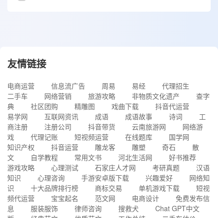
友情链接
电商运营
信息流广告
周易
易经
代理招生
二手车
网络营销
旅游攻略
非物质文化遗产
查字
典
社区团购
精雕图
戏曲下载
抖音代运营
易学网
互联网资讯
成语
成语故事
诗词
工
商注册
注册公司
抖音带货
云南旅游网
网络游
戏
代理记账
短视频运营
在线题库
国学网
知识产权
抖音运营
雕龙客
雕塑
奇石
散
文
自学教程
常用文书
河北生活网
好书推荐
游戏攻略
心理测试
石家庄人才网
考研真题
汉语
知识
心理咨询
手游安卓版下载
兴趣爱好
网络知
识
十大品牌排行榜
商标交易
单机游戏下载
短视
频代运营
宝宝起名
范文网
电商设计
免费发布信
息
服装服饰
律师咨询
搜救犬
Chat GPT中文