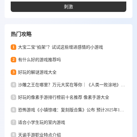
刺激
热门攻略
1
大宝二宝“掐架”？试试这些增进感情的小游戏
2
有什么好的游戏推荐吗
3
好玩的解谜游戏大全
4
沙雕之王在哪里？万元大奖在等你｜《人类一败涂地》手游视频大赛
5
好玩的像素手游排行榜前十名推荐 像素手游大全
6
恐怖游戏《小镇惊魂：复刻版合集》公布 预计2025年1月15日发售
7
适合小学生玩的室内游戏
8
天谕手游职业特点介绍