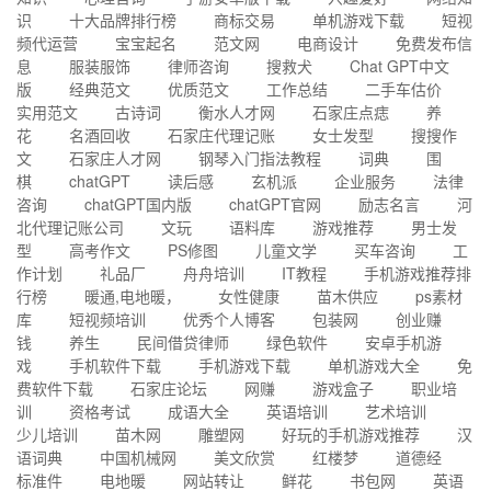
识
十大品牌排行榜
商标交易
单机游戏下载
短视
频代运营
宝宝起名
范文网
电商设计
免费发布信
息
服装服饰
律师咨询
搜救犬
Chat GPT中文
版
经典范文
优质范文
工作总结
二手车估价
实用范文
古诗词
衡水人才网
石家庄点痣
养
花
名酒回收
石家庄代理记账
女士发型
搜搜作
文
石家庄人才网
钢琴入门指法教程
词典
围
棋
chatGPT
读后感
玄机派
企业服务
法律
咨询
chatGPT国内版
chatGPT官网
励志名言
河
北代理记账公司
文玩
语料库
游戏推荐
男士发
型
高考作文
PS修图
儿童文学
买车咨询
工
作计划
礼品厂
舟舟培训
IT教程
手机游戏推荐排
行榜
暖通,电地暖，
女性健康
苗木供应
ps素材
库
短视频培训
优秀个人博客
包装网
创业赚
钱
养生
民间借贷律师
绿色软件
安卓手机游
戏
手机软件下载
手机游戏下载
单机游戏大全
免
费软件下载
石家庄论坛
网赚
游戏盒子
职业培
训
资格考试
成语大全
英语培训
艺术培训
少儿培训
苗木网
雕塑网
好玩的手机游戏推荐
汉
语词典
中国机械网
美文欣赏
红楼梦
道德经
标准件
电地暖
网站转让
鲜花
书包网
英语