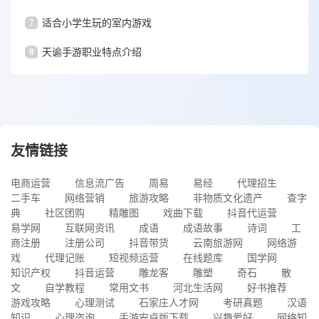
7
适合小学生玩的室内游戏
8
天谕手游职业特点介绍
友情链接
电商运营
信息流广告
周易
易经
代理招生
二手车
网络营销
旅游攻略
非物质文化遗产
查字
典
社区团购
精雕图
戏曲下载
抖音代运营
易学网
互联网资讯
成语
成语故事
诗词
工
商注册
注册公司
抖音带货
云南旅游网
网络游
戏
代理记账
短视频运营
在线题库
国学网
知识产权
抖音运营
雕龙客
雕塑
奇石
散
文
自学教程
常用文书
河北生活网
好书推荐
游戏攻略
心理测试
石家庄人才网
考研真题
汉语
知识
心理咨询
手游安卓版下载
兴趣爱好
网络知