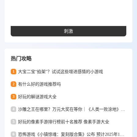
刺激
热门攻略
1
大宝二宝“掐架”？试试这些增进感情的小游戏
2
有什么好的游戏推荐吗
3
好玩的解谜游戏大全
4
沙雕之王在哪里？万元大奖在等你｜《人类一败涂地》手游视频大赛
5
好玩的像素手游排行榜前十名推荐 像素手游大全
6
恐怖游戏《小镇惊魂：复刻版合集》公布 预计2025年1月15日发售