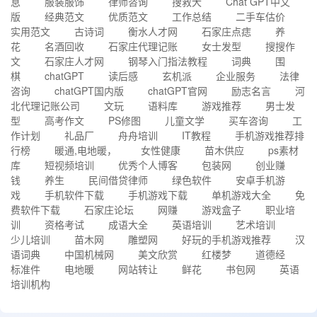
息
服装服饰
律师咨询
搜救犬
Chat GPT中文
版
经典范文
优质范文
工作总结
二手车估价
实用范文
古诗词
衡水人才网
石家庄点痣
养
花
名酒回收
石家庄代理记账
女士发型
搜搜作
文
石家庄人才网
钢琴入门指法教程
词典
围
棋
chatGPT
读后感
玄机派
企业服务
法律
咨询
chatGPT国内版
chatGPT官网
励志名言
河
北代理记账公司
文玩
语料库
游戏推荐
男士发
型
高考作文
PS修图
儿童文学
买车咨询
工
作计划
礼品厂
舟舟培训
IT教程
手机游戏推荐排
行榜
暖通,电地暖，
女性健康
苗木供应
ps素材
库
短视频培训
优秀个人博客
包装网
创业赚
钱
养生
民间借贷律师
绿色软件
安卓手机游
戏
手机软件下载
手机游戏下载
单机游戏大全
免
费软件下载
石家庄论坛
网赚
游戏盒子
职业培
训
资格考试
成语大全
英语培训
艺术培训
少儿培训
苗木网
雕塑网
好玩的手机游戏推荐
汉
语词典
中国机械网
美文欣赏
红楼梦
道德经
标准件
电地暖
网站转让
鲜花
书包网
英语
培训机构