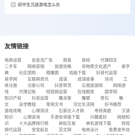
8
初中生沉迷游戏怎么办
友情链接
电商运营
信息流广告
周易
易经
代理招生
二手车
网络营销
旅游攻略
非物质文化遗产
查字
典
社区团购
精雕图
戏曲下载
抖音代运营
易学网
互联网资讯
成语
成语故事
诗词
工
商注册
注册公司
抖音带货
云南旅游网
网络游
戏
代理记账
短视频运营
在线题库
国学网
知识产权
抖音运营
雕龙客
雕塑
奇石
散
文
自学教程
常用文书
河北生活网
好书推荐
游戏攻略
心理测试
石家庄人才网
考研真题
汉语
知识
心理咨询
手游安卓版下载
兴趣爱好
网络知
识
十大品牌排行榜
商标交易
单机游戏下载
短视
频代运营
宝宝起名
范文网
电商设计
免费发布信